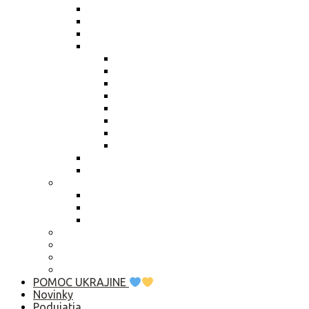
Zmena údajov štatutára
Smernica členské
Smernica „hlasovanie per rollam“
Výročné správy
Výročná správa 2025
Výročná správa 2024
Výročná správa 2023
Výročná správa 2022
Výročná správa 2021
Výročná správa 2020
Výročná správa 2019
Výročná správa 2018
Živnostenský list
Smernica o obsahu zápisníc
Publikačná činnosť
Základné rady pre rozhovor s médiami
Komunikačný manuál
Who is Who? Abu Dhabi 2019
Ako pomôcť?
Predsedníctvo / VZ
Profil verejného obstarávatela
Linky
POMOC UKRAJINE
Novinky
Podujatia