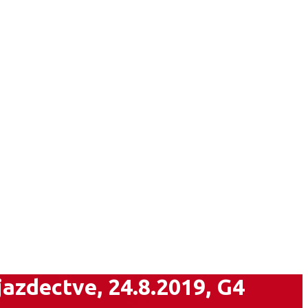
S
f
jazdectve, 24.8.2019, G4