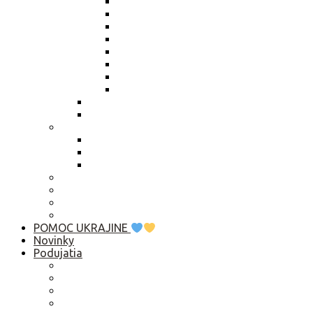
Výročná správa 2025
Výročná správa 2024
Výročná správa 2023
Výročná správa 2022
Výročná správa 2021
Výročná správa 2020
Výročná správa 2019
Výročná správa 2018
Živnostenský list
Smernica o obsahu zápisníc
Publikačná činnosť
Základné rady pre rozhovor s médiami
Komunikačný manuál
Who is Who? Abu Dhabi 2019
Ako pomôcť?
Predsedníctvo / VZ
Profil verejného obstarávatela
Linky
POMOC UKRAJINE
Novinky
Podujatia
2026
2025
2024
2023