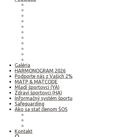
2026
2025
2024
2023
2022
2021
2020
2019
2018
2017
Staršie
Galéria
HARMONOGRAM 2026
Podporte nás z Vašich 2%
MATP & MATCODE
Mladí športovci (YA)
Zdraví športovci (HA)
Informačný systém športu
Safeguarding
Ako sa stať členom ŠOS
Ako sa stať členom ŠOS
Etický kódex
GDPR – Poučenie k spracúvaniu osobných údajov
Kontakt