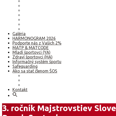
2022
2021
2020
2019
2018
2017
Staršie
Galéria
HARMONOGRAM 2026
Podporte nás z Vašich 2%
MATP & MATCODE
Mladí športovci (YA)
Zdraví športovci (HA)
Informačný systém športu
Safeguarding
Ako sa stať členom ŠOS
Ako sa stať členom ŠOS
Etický kódex
GDPR – Poučenie k spracúvaniu osobných údajov
Kontakt
3. ročník Majstrovstiev Slov