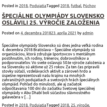
Posted in
2018
,
Podujatia
Tagged
2018
,
futbal
,
Púchov
ŠPECIÁLNE OLYMPIÁDY SLOVENSKO
OSLÁVILI 25. VÝROČIE ZALOŽENIA
Posted on
4. decembra 2018
23. apríla 2021
by
admin
Špeciálne olympiády Slovensko sú dnes jedna veľká rodina
4. decembra 2018 Bratislava – Špeciálne olympiády sú
organizáciou, ktorá združuje športovcov s mentálnym
postihnutím, ich rodiny, trénerov, dobrovoľníkov a
podporovateľov. Vo svete oslavujú 50.te výročie založenia a
na Slovensku sú aktívne už 25 rokov. Za ten čas pripravili
stovky súťaží, vzdelávacích aktivít a zároveň hrdo a
úspešne reprezentovali našu krajinu na mnohých
zahraničných podujatiach a svetových hrách špeciálnych
olympiád. Pohľad do minulosti, ale aj začiatok
odpočítavania 100 dní do začiatku Svetovej špeciálnej
olympiády v Abu Dhabí boli súčasťou slávnostného
galavečera v […]
Posted in
2018
,
Podujatia
Tagged
2018
,
25. výročie
,