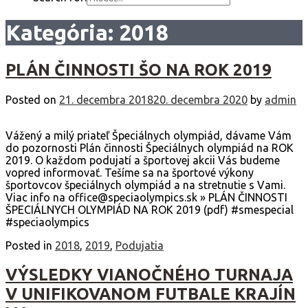
Kategória:
2018
PLÁN ČINNOSTI ŠO NA ROK 2019
Posted on
21. decembra 2018
20. decembra 2020
by
admin
Vážený a milý priateľ Špeciálnych olympiád, dávame Vám
do pozornosti Plán činnosti Špeciálnych olympiád na ROK
2019. O každom podujatí a športovej akcii Vás budeme
vopred informovať. Tešíme sa na športové výkony
športovcov špeciálnych olympiád a na stretnutie s Vami.
Viac info na office@speciaolympics.sk » PLÁN ČINNOSTI
ŠPECIÁLNYCH OLYMPIÁD NA ROK 2019 (pdf) #smespecial
#speciaolympics
Posted in
2018
,
2019
,
Podujatia
VÝSLEDKY VIANOČNÉHO TURNAJA
V UNIFIKOVANOM FUTBALE KRAJÍN