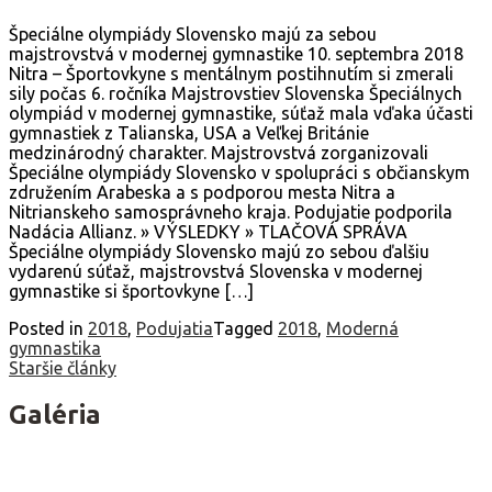
Špeciálne olympiády Slovensko majú za sebou
majstrovstvá v modernej gymnastike 10. septembra 2018
Nitra – Športovkyne s mentálnym postihnutím si zmerali
sily počas 6. ročníka Majstrovstiev Slovenska Špeciálnych
olympiád v modernej gymnastike, súťaž mala vďaka účasti
gymnastiek z Talianska, USA a Veľkej Británie
medzinárodný charakter. Majstrovstvá zorganizovali
Špeciálne olympiády Slovensko v spolupráci s občianskym
združením Arabeska a s podporou mesta Nitra a
Nitrianskeho samosprávneho kraja. Podujatie podporila
Nadácia Allianz. » VÝSLEDKY » TLAČOVÁ SPRÁVA
Špeciálne olympiády Slovensko majú zo sebou ďalšiu
vydarenú súťaž, majstrovstvá Slovenska v modernej
gymnastike si športovkyne […]
Posted in
2018
,
Podujatia
Tagged
2018
,
Moderná
gymnastika
Navigácia
Staršie články
v
Galéria
článkoch