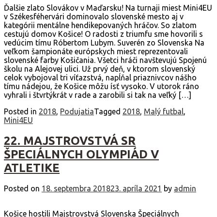
Ďalšie zlato Slovákov v Maďarsku! Na turnaji miest Mini4EU
v Székesféhervári dominovalo slovenské mesto aj v
kategórii mentálne hendikepovaných hráčov. So zlatom
cestujú domov Košice! O radosti z triumfu sme hovorili s
vedúcim tímu Róbertom Lubym. Suverén zo Slovenska Na
veľkom šampionáte európskych miest reprezentovali
slovenské farby Košičania. Všetci hráči navštevujú Spojenú
školu na Alejovej ulici. Už prvý deň, v ktorom slovenský
celok vybojoval tri víťazstvá, napĺňal priaznivcov nášho
tímu nádejou, že Košice môžu ísť vysoko. V utorok ráno
vyhrali i štvrtýkrát v rade a zarobili si tak na veľký […]
Posted in
2018
,
Podujatia
Tagged
2018
,
Malý futbal
,
Mini4EU
22. MAJSTROVSTVÁ SR
ŠPECIÁLNYCH OLYMPIÁD V
ATLETIKE
Posted on
18. septembra 2018
23. apríla 2021
by
admin
Košice hostili Majstrovstvá Slovenska Špeciálnych