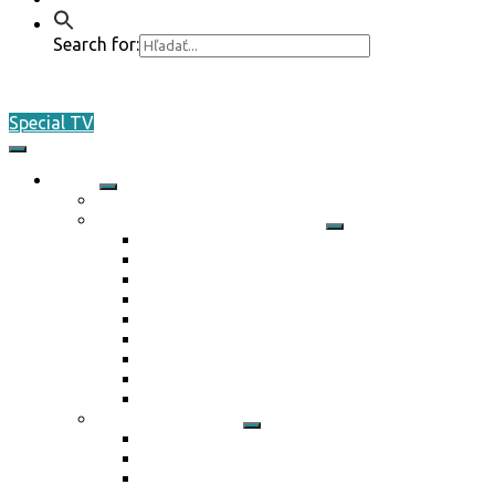
Search for:
Special TV
O nás
Akreditácia / Accreditation
Plán činnosti ŠO na rok 2026
Plán činnosti ŠO na rok 2026
Plán činnosti ŠO na rok 2025
Plán činnosti ŠO na rok 2024
Plán činnosti ŠO na rok 2023
Plán činnosti ŠO na rok 2022
Plán činnosti ŠO na rok 2021
Plán činnosti ŠO na rok 2020
Plán činnosti ŠO na rok 2019
Plán činnosti ŠO na rok 2018
Marketing / média
Ponuka spolupráce
Ponuka spolupráce 2025
Reklamné plnenie 2024