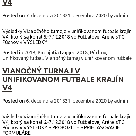
V4
Posted on
7. decembra 2018
21. decembra 2020
by
admin
Výsledky Vianočného turnaja v unifikovanom futbale krajín
V4, ktorý sa konal 6.-7.12.2018 vo Futbalovej Aréne sTC
Púchov » VÝSLEDKY
Posted in
2018
,
Podujatia
Tagged
2018
,
Púchov
,
Unifikovaný futbal
,
Vianočný turnaj v unifikovanom futbale
VIANOČNÝ TURNAJ V
UNIFIKOVANOM FUTBALE KRAJÍN
V4
Posted on
6. decembra 2018
21. decembra 2020
by
admin
Výsledky Vianočného turnaja v unifikovanom futbale krajín
V4, ktorý sa konal 6.-7.12.2018 vo Futbalovej Aréne sTC
Púchov » VÝSLEDKY » PROPOZÍCIE » PRIHLASOVACIE
FORMULÁRE