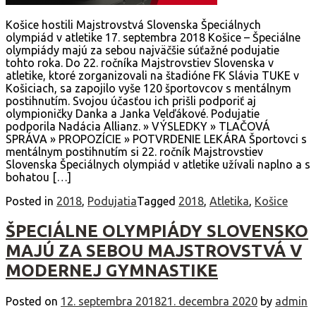
Košice hostili Majstrovstvá Slovenska Špeciálnych
olympiád v atletike 17. septembra 2018 Košice – Špeciálne
olympiády majú za sebou najväčšie súťažné podujatie
tohto roka. Do 22. ročníka Majstrovstiev Slovenska v
atletike, ktoré zorganizovali na štadióne FK Slávia TUKE v
Košiciach, sa zapojilo vyše 120 športovcov s mentálnym
postihnutím. Svojou účasťou ich prišli podporiť aj
olympioničky Danka a Janka Velďákové. Podujatie
podporila Nadácia Allianz. » VÝSLEDKY » TLAČOVÁ
SPRÁVA » PROPOZÍCIE » POTVRDENIE LEKÁRA Športovci s
mentálnym postihnutím si 22. ročník Majstrovstiev
Slovenska Špeciálnych olympiád v atletike užívali naplno a s
bohatou […]
Posted in
2018
,
Podujatia
Tagged
2018
,
Atletika
,
Košice
ŠPECIÁLNE OLYMPIÁDY SLOVENSKO
MAJÚ ZA SEBOU MAJSTROVSTVÁ V
MODERNEJ GYMNASTIKE
Posted on
12. septembra 2018
21. decembra 2020
by
admin