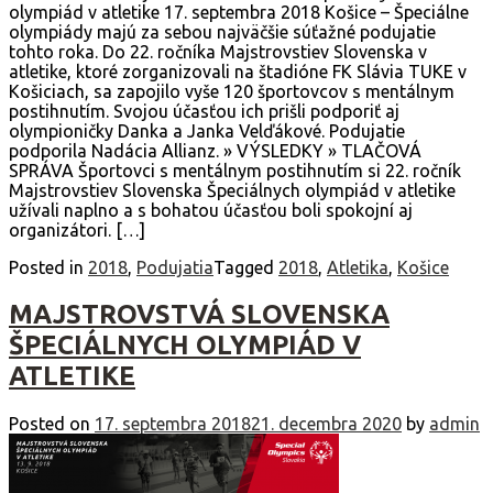
olympiád v atletike 17. septembra 2018 Košice – Špeciálne
olympiády majú za sebou najväčšie súťažné podujatie
tohto roka. Do 22. ročníka Majstrovstiev Slovenska v
atletike, ktoré zorganizovali na štadióne FK Slávia TUKE v
Košiciach, sa zapojilo vyše 120 športovcov s mentálnym
postihnutím. Svojou účasťou ich prišli podporiť aj
olympioničky Danka a Janka Velďákové. Podujatie
podporila Nadácia Allianz. » VÝSLEDKY » TLAČOVÁ
SPRÁVA Športovci s mentálnym postihnutím si 22. ročník
Majstrovstiev Slovenska Špeciálnych olympiád v atletike
užívali naplno a s bohatou účasťou boli spokojní aj
organizátori. […]
Posted in
2018
,
Podujatia
Tagged
2018
,
Atletika
,
Košice
MAJSTROVSTVÁ SLOVENSKA
ŠPECIÁLNYCH OLYMPIÁD V
ATLETIKE
Posted on
17. septembra 2018
21. decembra 2020
by
admin