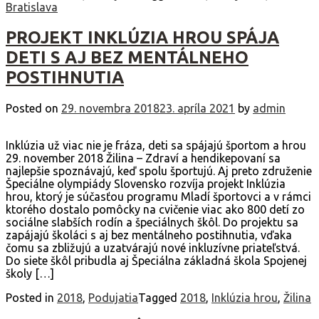
Bratislava
PROJEKT INKLÚZIA HROU SPÁJA
DETI S AJ BEZ MENTÁLNEHO
POSTIHNUTIA
Posted on
29. novembra 2018
23. apríla 2021
by
admin
Inklúzia už viac nie je fráza, deti sa spájajú športom a hrou
29. november 2018 Žilina – Zdraví a hendikepovaní sa
najlepšie spoznávajú, keď spolu športujú. Aj preto združenie
Špeciálne olympiády Slovensko rozvíja projekt Inklúzia
hrou, ktorý je súčasťou programu Mladí športovci a v rámci
ktorého dostalo pomôcky na cvičenie viac ako 800 detí zo
sociálne slabších rodín a špeciálnych škôl. Do projektu sa
zapájajú školáci s aj bez mentálneho postihnutia, vďaka
čomu sa zbližujú a uzatvárajú nové inkluzívne priateľstvá.
Do siete škôl pribudla aj Špeciálna základná škola Spojenej
školy […]
Posted in
2018
,
Podujatia
Tagged
2018
,
Inklúzia hrou
,
Žilina