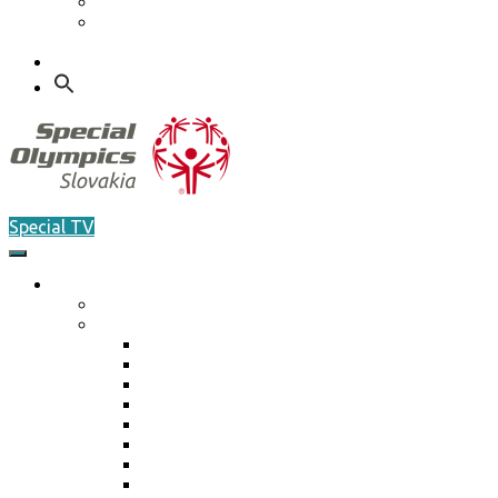
Etický kódex
GDPR – Poučenie k spracúvaniu osobných
údajov
Kontakt
Search
for:
Special TV
O nás
Akreditácia / Accreditation
Plán činnosti ŠO na rok 2026
Plán činnosti ŠO na rok 2026
Plán činnosti ŠO na rok 2025
Plán činnosti ŠO na rok 2024
Plán činnosti ŠO na rok 2023
Plán činnosti ŠO na rok 2022
Plán činnosti ŠO na rok 2021
Plán činnosti ŠO na rok 2020
Plán činnosti ŠO na rok 2019