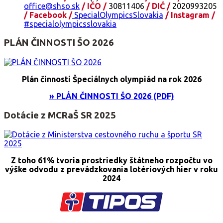
office@shso.sk
/ IČO /
30811406
/ DIČ /
2020993205
/ Facebook /
SpecialOlympicsSlovakia
/ Instagram /
#specialolympicsslovakia
PLÁN ČINNOSTI ŠO 2026
Plán činnosti Špeciálnych olympiád na rok 2026
» PLÁN ČINNOSTI ŠO 2026 (PDF)
Dotácie z MCRaŠ SR 2025
Z toho 61% tvoria prostriedky štátneho rozpočtu vo
výške odvodu z prevádzkovania lotériových hier v roku
2024