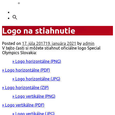
GDPR – Poučenie k spracúvaniu osobných
údajov
Kontakt
Search
for:
Logo na stiahnutie
Posted on
17. júla 2017
19. januára 2021
by
admin
V tejto časti si môžete stiahnuť oficiálne logo Special
Olympics Slovakia:
» Logo horizontálne (PNG)
» Logo horizontálne (PDF)
» Logo horizontálne (JPG)
» Logo horizontálne (ZIP)
» Logo vertikálne (PNG)
» Logo vertikálne (PDF)
» Logo vertikálne (JPG)