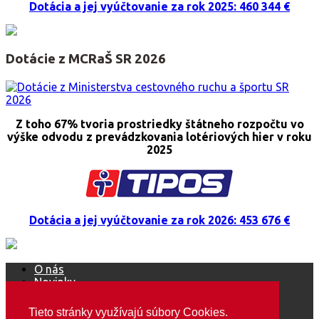
Dotácia a jej vyúčtovanie za rok 2025: 460 344 €
Dotácie z MCRaŠ SR 2026
Z toho 67% tvoria prostriedky štátneho rozpočtu vo
výške odvodu z prevádzkovania lotériových hier v roku
2025
Dotácia a jej vyúčtovanie za rok 2026: 453 676 €
O nás
Novinky
Ako sa stať členom ŠOS
Mediálne výstupy
Tieto stránky využívajú súbory Cookies.