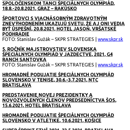
SPOLOČENSKOM TANCI ŠPECIÁLNYCH OLYMPIÁD,
18.8.-20.8.2021, GRAZ – RAKÚSKO
ŠPORTOVCI S VIACNÁSOBNÝM ZDRAVOTNÝM
ZNEVÝHODNENÍM UKAZUJÚ SVETU, ŽE AJ ONI VEDIA
BYŤ ÚSPEŠNÍ, 20.8.2021, HOTEL JASOŇ, VRŠATSKÉ
PODHRADIE
FOTO: Stanislav Gužák – SKPR STRATEGIES |
www.skpr.sk
5. ROČNÍK MAJSTROVSTIEV SLOVENSKA
ŠPECIÁLNYCH OLYMPIÁD V JAZDECTVE, 2021, G4
RANCH SANTOVKA
FOTO: Stanislav Gužák – SKPR STRATEGIES |
www.skpr.sk
HROMADNÉ PODUJATIE ŠPECIÁLNYCH OLYMPIÁD
SLOVENSKO V TENISE, 30.6.-3.7.2021, NTC
BRATISLAVA
PREDSTAVENIE NOVEJ PREZIDENTKY A
NOVOZVOLENÝCH ČLENOV PREDSEDNÍCTVA ŠOS,
15.6.2021, HOTEL BRATISLAVA
HROMADNÉ PODUJATIE ŠPECIÁLNYCH OLYMPIÁD
SLOVENSKO V ATLETIKE, 10.6.2021, KOŠICE