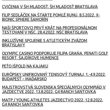
CVIČENIA V ŠH MLADOSŤ, ŠH MLADOSŤ BRATISLAVA
FILIP SEDLÁČEK NA ŠTARTE POMLÉ RUNU, 8.5.2022, X-
BIONIC SPHERE ŠAMORÍN
NAŠI ŠPORTOVCI PRVÝ KRÁT NA PROFESIONÁLNOM
TESTOVANÍ V NŠC, 28.4.2022, NŠC BRATISLAVA
INKLUZÍVNE SPOJENIE S ATLETICKÝM ZVÄZOM
BRATISLAVY
OLYMPIC CASINO PODPORUJE FILIPA GRAŇA, PENATI GOLF
RESORT, ŠAJDÍKOVE HUMENCE
PEŤO IŠPOLD NA KAJAKU
EURÓPSKY UNIFIKOVANÝ TENISOVÝ TURNAJ, 1.-4.9.2022,
BUDAPEŠŤ – MAĎARSKO
MAJSTROVSTVÁ SLOVENSKA ŠPECIÁLNYCH OLYMPIÁD V
JAZDECTVE 2022, 13.8.2022, G4 RANCH SANTOVKA
MATP / YOUNG ATHLETES JAZDECTVO 2022, 12.8.2022,
G4 RANCH SANTOVKA