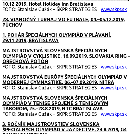
10.12.2019, Hotel Holiday Inn Bratislava
FOTO: Stanislav Gužák – SKPR STRATEGIES |
www.skpr.sk
28. VIANOČNÝ TURNAJ VO FUTBALE, 04.–05.12.2019,
PÚCHOV
1. POHÁR ŠPECIÁLNYCH OLYMPIÁD V PLÁVANÍ,
29.11.2019, BRATISLAVA
MAJSTROVSTVÁ SLOVENSKA ŠPECIÁLNYCH
OLYMPIÁD V CYKLISTIKE, 16.09.2019, SLOVAKIA RING –
ORECHOVÁ POTÔŇ
FOTO: Stanislav Gužák – SKPR STRATEGIES |
www.skpr.sk
MAJSTROVSTVÁ EURÓPY ŠPECIÁLNYCH OLYMPIÁD V
MODERNEJ GYMNASTIKE, 06.-07.09.2019, NITRA
FOTO: Stanislav Gužák – SKPR STRATEGIES |
www.skpr.sk
MAJSTROVSTVÁ SLOVENSKA ŠPECIÁLNYCH
OLYMPIÁD V TENISE SPOJENÉ S TENISOVÝM
TÁBOROM, 25.–28.8.2019, NTC BRATISLAVA
FOTO: Stanislav Gužák – SKPR STRATEGIES |
www.skpr.sk
3. ROČNÍK MAJSTROVSTIEV SLOVENSKA
ŠPECIÁLNYCH OLYMPIÁD V JAZDECTVE, 24.8.2019, G4