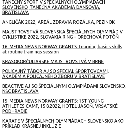
TANEČNÝ ŠPORT V ŠPECIÁLNYCH OLYMPIÁDACH
SLOVENSKO, TANEČNÁ AKADÉMIA DANSOVIA,
BRATISLAVA
ANGLIČÁK 2022, AREÁL ZDRAVIA ROZÁLKA, PEZINOK
MAJSTROVSTVÁ SLOVENSKA ŠPECIÁLNYCH OLYMPIÁD V
CYKLISTIKE 2022, SLOVAKIA RING – ORECHOVÁ POTÔŇ
16. MEDIA NEWS NORWAY GRANTS: Learning basics skills
at routine trainings session
KRASOKORČULIARSKE MAJSTROVSTVÁ V BRNE
POLICAJNÝ TÁBOR AJ SO SPECIAL ŠPORTOVCAMI,
AKADÉMIA POLICAJNÉHO ZBORU V BRATISLAVE
BEACTIVE AJ SO ŠPECIÁLNYMI OLYMPIÁDAMI SLOVENSKO,
NŠC BRATISLAVA
15. MEDIA NEWS NORWAY GRANTS: 1ST YOUNG
ATHLETES CAMP, 15.8.2022, HOTEL JASOŇ, VRŠATSKÉ
PODHRADIE
KARATE V ŠPECIÁLNYCH OLYMPIÁDACH SLOVENSKO AKO
PRÍKLAD KRÁSNEJ INKLÚZIE