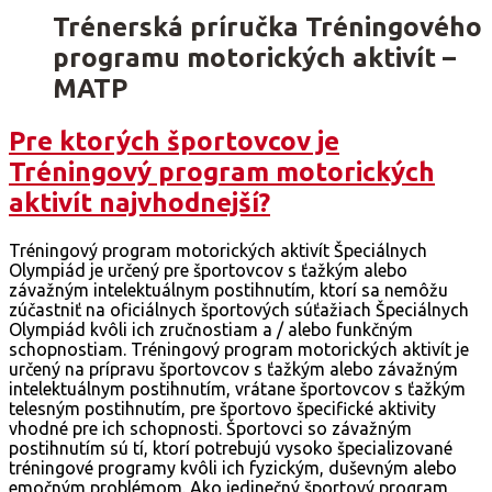
Trénerská príručka Tréningového
programu motorických aktivít –
MATP
Pre ktorých športovcov je
Tréningový program motorických
aktivít najvhodnejší?
Tréningový program motorických aktivít Špeciálnych
Olympiád je určený pre športovcov s ťažkým alebo
závažným intelektuálnym postihnutím, ktorí sa nemôžu
zúčastniť na oficiálnych športových súťažiach Špeciálnych
Olympiád kvôli ich zručnostiam a / alebo funkčným
schopnostiam. Tréningový program motorických aktivít je
určený na prípravu športovcov s ťažkým alebo závažným
intelektuálnym postihnutím, vrátane športovcov s ťažkým
telesným postihnutím, pre športovo špecifické aktivity
vhodné pre ich schopnosti. Športovci so závažným
postihnutím sú tí, ktorí potrebujú vysoko špecializované
tréningové programy kvôli ich fyzickým, duševným alebo
emočným problémom. Ako jedinečný športový program,