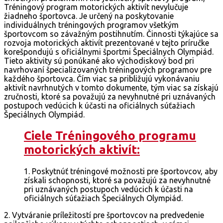
Tréningový program motorických aktivít nevylučuje
žiadneho športovca. Je určený na poskytovanie
individuálnych tréningových programov všetkým
športovcom so závažným postihnutím. Činnosti týkajúce sa
rozvoja motorických aktivít prezentované v tejto príručke
korešpondujú s oficiálnymi športmi Špeciálnych Olympiád.
Tieto aktivity sú ponúkané ako východiskový bod pri
navrhovaní špecializovaných tréningových programov pre
každého športovca. Čím viac sa približujú vykonávaniu
aktivít navrhnutých v tomto dokumente, tým viac sa získajú
zručnosti, ktoré sa považujú za nevyhnutné pri uznávaných
postupoch vedúcich k účasti na oficiálnych súťažiach
Špeciálnych Olympiád.
Ciele Tréningového programu
motorických aktivít:
1. Poskytnúť tréningové možnosti pre športovcov, aby
získali schopnosti, ktoré sa považujú za nevyhnutné
pri uznávaných postupoch vedúcich k účasti na
oficiálnych súťažiach Špeciálnych Olympiád.
2. Vytváranie príležitostí pre športovcov na predvedenie