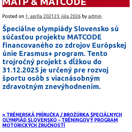
MATP & MATCODE
Posted on
1. apríla 2021
23. júla 2026
by
admin
Špeciálne olympiády Slovensko sú
súčasťou projektu MATCODE
financovaného zo zdrojov Európskej
únie Erasmus+ program. Tento
trojročný projekt s dĺžkou do
31.12.2025 je určený pre rozvoj
športu osôb s viacnásobným
zdravotným znevýhodnením.
» TRÉNERSKÁ PRÍRUČKA / BROŽÚRKA ŠPECIÁLNYCH
OLYMPIÁD SLOVENSKO – TRÉNINGOVÝ PROGRAM
MOTORICKÝCH ZRUČNOSTÍ