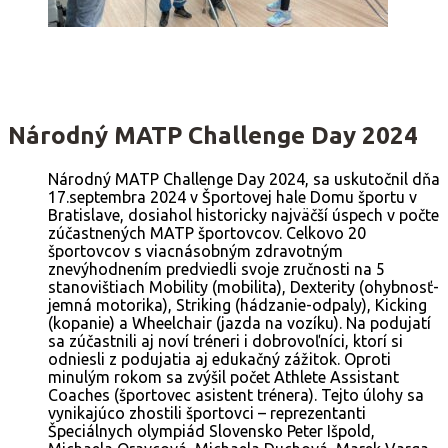
Národný MATP Challenge Day 2024
Národný MATP Challenge Day 2024, sa uskutočnil dňa
17.septembra 2024 v Športovej hale Domu športu v
Bratislave, dosiahol historicky najväčší úspech v počte
zúčastnených MATP športovcov. Celkovo 20
športovcov s viacnásobným zdravotným
znevýhodnením predviedli svoje zručnosti na 5
stanovištiach Mobility (mobilita), Dexterity (ohybnosť-
jemná motorika), Striking (hádzanie-odpaly), Kicking
(kopanie) a Wheelchair (jazda na vozíku). Na podujatí
sa zúčastnili aj noví tréneri i dobrovoľníci, ktorí si
odniesli z podujatia aj edukačný zážitok. Oproti
minulým rokom sa zvýšil počet Athlete Assistant
Coaches (športovec asistent trénera). Tejto úlohy sa
vynikajúco zhostili športovci – reprezentanti
Špeciálnych olympiád Slovensko Peter Išpold,