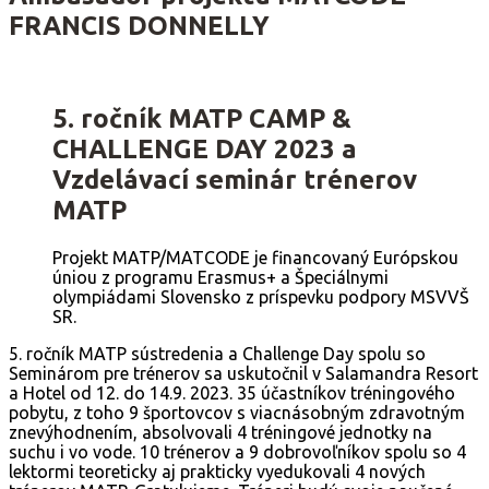
FRANCIS DONNELLY
5. ročník MATP CAMP &
CHALLENGE DAY 2023 a
Vzdelávací seminár trénerov
MATP
Projekt MATP/MATCODE je financovaný Európskou
úniou z programu Erasmus+ a Špeciálnymi
olympiádami Slovensko z príspevku podpory MSVVŠ
SR.
5. ročník MATP sústredenia a Challenge Day spolu so
Seminárom pre trénerov sa uskutočnil v Salamandra Resort
a Hotel od 12. do 14.9. 2023. 35 účastníkov tréningového
pobytu, z toho 9 športovcov s viacnásobným zdravotným
znevýhodnením, absolvovali 4 tréningové jednotky na
suchu i vo vode. 10 trénerov a 9 dobrovoľníkov spolu so 4
lektormi teoreticky aj prakticky vyedukovali 4 nových