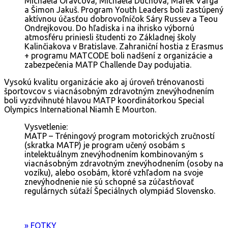
Michaela Oravcová, Michaela Duchová, Marek Varga
a Šimon Jakuš. Program Youth Leaders boli zastúpený
aktívnou účasťou dobrovoľníčok Sáry Russev a Teou
Ondrejkovou. Do hľadiska i na ihrisko výbornú
atmosféru priniesli študenti zo Základnej školy
Kalinčiakova v Bratislave. Zahraniční hostia z Erasmus
+ programu MATCODE boli nadšení z organizácie a
zabezpečenia MATP Challende Day podujatia.
Vysokú kvalitu organizácie ako aj úroveň trénovanosti
športovcov s viacnásobným zdravotným znevýhodnením
boli vyzdvihnuté hlavou MATP koordinátorkou Special
Olympics International Niamh E Mourton.
Vysvetlenie:
MATP – Tréningový program motorických zručností
(skratka MATP) je program učený osobám s
intelektuálnym znevýhodnením kombinovaným s
viacnásobným zdravotným znevýhodnením (osoby na
vozíku), alebo osobám, ktoré vzhľadom na svoje
znevýhodnenie nie sú schopné sa zúčastňovať
regulárnych súťaží Špeciálnych olympiád Slovensko.
» FOTKY