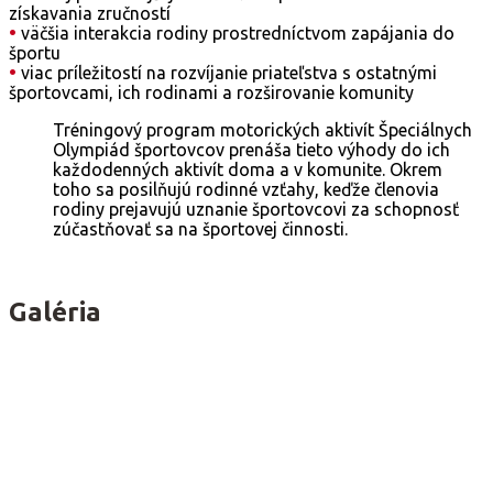
získavania zručností
•
väčšia interakcia rodiny prostredníctvom zapájania do
športu
•
viac príležitostí na rozvíjanie priateľstva s ostatnými
športovcami, ich rodinami a rozširovanie komunity
Tréningový program motorických aktivít Špeciálnych
Olympiád športovcov prenáša tieto výhody do ich
každodenných aktivít doma a v komunite. Okrem
toho sa posilňujú rodinné vzťahy, keďže členovia
rodiny prejavujú uznanie športovcovi za schopnosť
zúčastňovať sa na športovej činnosti.
Galéria