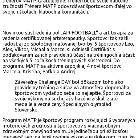
trénerov MATP. Gratulujeme. Tréneri budú svoje naučené
zručnosti Trénera MATP odovzdávať športovcom ďalej vo
svojich školách, kluboch a komunitách.
Novinkou sústredenia bol „AIR FOOTBALL“ a art terapia za
vedenia certifikovanej arteterapeutky. Športovci tak zažili
radosť aj zo spoločnej maľovanej tvorby. 5 športovcov Leo,
Alex, Viktor, Michal a Marcel si odniesli Certifikát s
poďakovaním za ich pravidelnú účasť na tréningoch a účasť
na všetkých 5. ročníkoch tréningových sústredení. Do
programu MATP sa aktívne zapojili aj 4 noví športovci
Marcela, Kristína, Paťko a Andrej.
Záverečný Challenge DAY bol dôkazom toho ako
pravidelný tréning a súťaživá atmosféra dopomáha
športovcom vydať zo seba to najlepšie. Športovci za
svoje výkony na suchu aj v bazéne získali zlaté
medaile a vecné ceny Špeciálnych olympiád
Slovensko.
Program MATP je športový program rozvíjajúci 6 vybraných
motorických zručností u športovcov s viacnásobným
zdravotným znevýhodnením. Je jedinečnou príležitosťou
predviesť svoj najlepší osobný výkon a je dôkazom toho, že