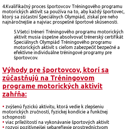
4.Kvalifikačný proces športovcov Tréningového programu
motorických aktivít sa používa na to, aby každý športovec,
ktorý sa zúčastní Špeciálnych Olympiád, získal pre neho
najnáročnejšie a najviac prospešné športové skúsenosti.
5.Všetci tréneri Tréningového programu motorických
aktivít musia úspešne absolvovať trénerský certifikát
Špeciálnych Olympiád Tréningového programu
motorických aktivít s cieľom zabezpečiť bezpečné a
efektívne individuálne tréningové programy pre
športovcov.
Výhody pre športovcov, ktorí sa
zúčastňujú na Tréningovom
programe motorických aktivít
zahŕňa:
•
zvýšenú fyzickú aktivitu, ktorá vedie k zlepšeniu
motorických zručností, fyzickej kondície a funkčnej
schopnosti
•
viac príležitostí na vykonávanie športových aktivít
•
rozvoj pozitívnejšej sebareflexie prostredníctvom