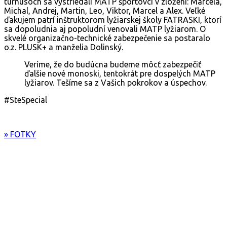
turnusoch sa vystriedali MATP športovci v zložení: Marcela,
Michal, Andrej, Martin, Leo, Viktor, Marcel a Alex. Veľké
ďakujem patrí inštruktorom lyžiarskej školy FATRASKI, ktorí
sa dopoludnia aj popoludní venovali MATP lyžiarom. O
skvelé organizačno-technické zabezpečenie sa postaralo
o.z. PLUSK+ a manželia Dolinský.
Veríme, že do budúcna budeme môcť zabezpečiť
ďalšie nové monoski, tentokrát pre dospelých MATP
lyžiarov. Tešíme sa z Vašich pokrokov a úspechov.
#SteSpecial
» FOTKY