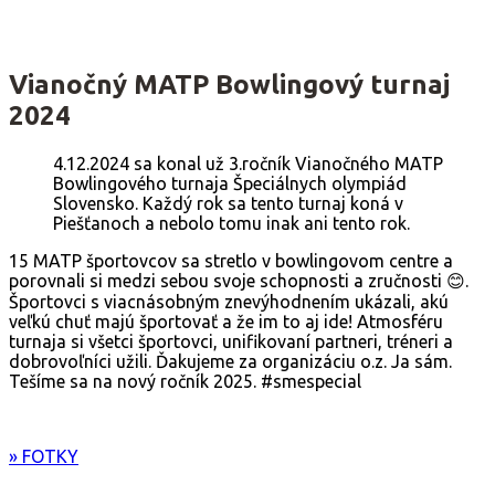
Vianočný MATP Bowlingový turnaj
2024
4.12.2024 sa konal už 3.ročník Vianočného MATP
Bowlingového turnaja Špeciálnych olympiád
Slovensko. Každý rok sa tento turnaj koná v
Piešťanoch a nebolo tomu inak ani tento rok.
15 MATP športovcov sa stretlo v bowlingovom centre a
porovnali si medzi sebou svoje schopnosti a zručnosti 😊.
Športovci s viacnásobným znevýhodnením ukázali, akú
veľkú chuť majú športovať a že im to aj ide! Atmosféru
turnaja si všetci športovci, unifikovaní partneri, tréneri a
dobrovoľníci užili. Ďakujeme za organizáciu o.z. Ja sám.
Tešíme sa na nový ročník 2025. #smespecial
» FOTKY