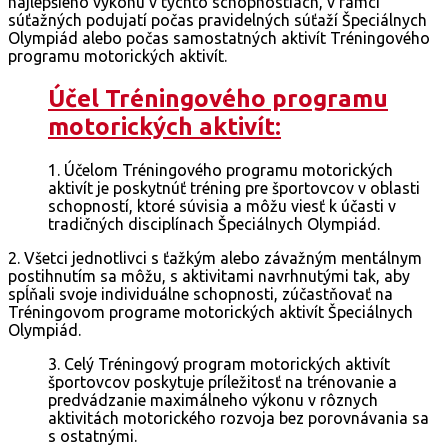
najlepšieho výkonu v týchto schopnostiach, v rámci
súťažných podujatí počas pravidelných súťaží Špeciálnych
Olympiád alebo počas samostatných aktivít Tréningového
programu motorických aktivít.
Účel Tréningového programu
motorických aktivít:
1. Účelom Tréningového programu motorických
aktivít je poskytnúť tréning pre športovcov v oblasti
schopností, ktoré súvisia a môžu viesť k účasti v
tradičných disciplínach Špeciálnych Olympiád.
2. Všetci jednotlivci s ťažkým alebo závažným mentálnym
postihnutím sa môžu, s aktivitami navrhnutými tak, aby
spĺňali svoje individuálne schopnosti, zúčastňovať na
Tréningovom programe motorických aktivít Špeciálnych
Olympiád.
3. Celý Tréningový program motorických aktivít
športovcov poskytuje príležitosť na trénovanie a
predvádzanie maximálneho výkonu v rôznych
aktivitách motorického rozvoja bez porovnávania sa
s ostatnými.