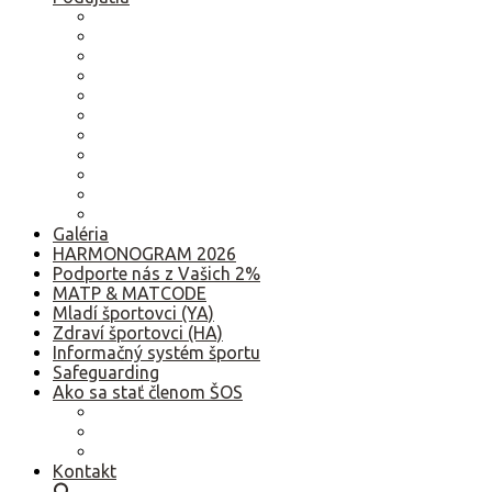
2026
2025
2024
2023
2022
2021
2020
2019
2018
2017
Staršie
Galéria
HARMONOGRAM 2026
Podporte nás z Vašich 2%
MATP & MATCODE
Mladí športovci (YA)
Zdraví športovci (HA)
Informačný systém športu
Safeguarding
Ako sa stať členom ŠOS
Ako sa stať členom ŠOS
Etický kódex
GDPR – Poučenie k spracúvaniu osobných údajov
Kontakt