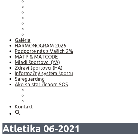
2022
2021
2020
2019
2018
2017
Staršie
Galéria
HARMONOGRAM 2026
Podporte nás z Vašich 2%
MATP & MATCODE
Mladí športovci (YA)
Zdraví športovci (HA)
Informačný systém športu
Safeguarding
Ako sa stať členom ŠOS
Ako sa stať členom ŠOS
Etický kódex
GDPR – Poučenie k spracúvaniu osobných údajov
Kontakt
Atletika 06-2021