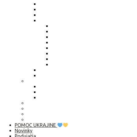
Zmena údajov štatutára
Smernica členské
Smernica „hlasovanie per rollam“
Výročné správy
Výročná správa 2025
Výročná správa 2024
Výročná správa 2023
Výročná správa 2022
Výročná správa 2021
Výročná správa 2020
Výročná správa 2019
Výročná správa 2018
Živnostenský list
Smernica o obsahu zápisníc
Publikačná činnosť
Základné rady pre rozhovor s médiami
Komunikačný manuál
Who is Who? Abu Dhabi 2019
Ako pomôcť?
Predsedníctvo / VZ
Profil verejného obstarávatela
Linky
POMOC UKRAJINE
Novinky
Podujatia