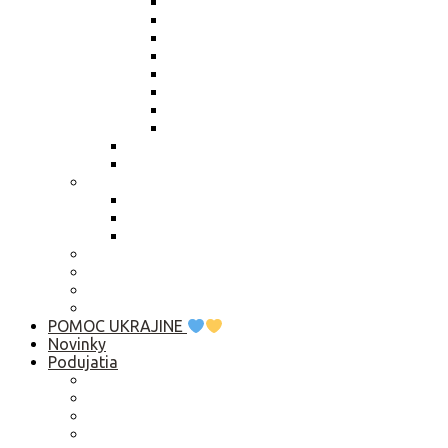
Výročná správa 2025
Výročná správa 2024
Výročná správa 2023
Výročná správa 2022
Výročná správa 2021
Výročná správa 2020
Výročná správa 2019
Výročná správa 2018
Živnostenský list
Smernica o obsahu zápisníc
Publikačná činnosť
Základné rady pre rozhovor s médiami
Komunikačný manuál
Who is Who? Abu Dhabi 2019
Ako pomôcť?
Predsedníctvo / VZ
Profil verejného obstarávatela
Linky
POMOC UKRAJINE
Novinky
Podujatia
2026
2025
2024
2023