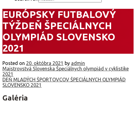
EURÓPSKY FUTBALOVÝ
TÝŽDEŇ ŠPECIÁLNYCH
OLYMPIÁD SLOVENSKO
2021
Posted on
20. októbra 2021
by
admin
Navigácia
Majstrovstvá Slovenska Špeciálnych olympiád v cyklistike
2021
v
DEŇ MLADÝCH ŠPORTOVCOV ŠPECIÁLNYCH OLYMPIÁD
SLOVENSKO 2021
článku
Galéria