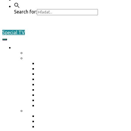
Search for:
Special TV
O nás
Akreditácia / Accreditation
Plán činnosti ŠO na rok 2026
Plán činnosti ŠO na rok 2026
Plán činnosti ŠO na rok 2025
Plán činnosti ŠO na rok 2024
Plán činnosti ŠO na rok 2023
Plán činnosti ŠO na rok 2022
Plán činnosti ŠO na rok 2021
Plán činnosti ŠO na rok 2020
Plán činnosti ŠO na rok 2019
Plán činnosti ŠO na rok 2018
Marketing / média
Ponuka spolupráce
Ponuka spolupráce 2025
Reklamné plnenie 2024