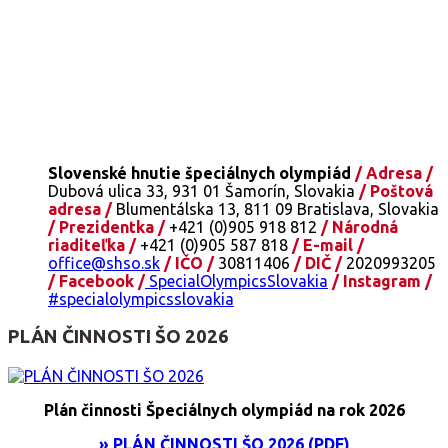
Slovenské hnutie špeciálnych olympiád
/ Adresa /
Dubová ulica 33, 931 01 Šamorín, Slovakia
/ Poštová
adresa /
Blumentálska 13, 811 09 Bratislava, Slovakia
/ Prezidentka /
+421 (0)905 918 812
/ Národná
riaditeľka /
+421 (0)905 587 818
/ E-mail /
office@shso.sk
/ IČO /
30811406
/ DIČ /
2020993205
/ Facebook /
SpecialOlympicsSlovakia
/ Instagram /
#specialolympicsslovakia
PLÁN ČINNOSTI ŠO 2026
Plán činnosti Špeciálnych olympiád na rok 2026
» PLÁN ČINNOSTI ŠO 2026 (PDF)