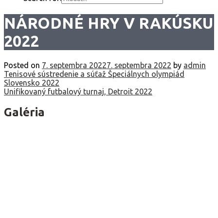
NÁRODNÉ HRY V RAKÚSKU
2022
Posted on
7. septembra 2022
7. septembra 2022
by
admin
Navigácia
Tenisové sústredenie a súťaž Špeciálnych olympiád
Slovensko 2022
v
Unifikovaný futbalový turnaj, Detroit 2022
článku
Galéria