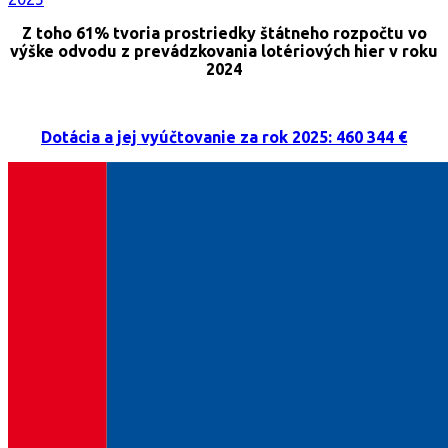
Z toho 61% tvoria prostriedky štátneho rozpočtu vo
výške odvodu z prevádzkovania lotériových hier v roku
2024
Dotácia a jej vyúčtovanie za rok 2025: 460 344 €