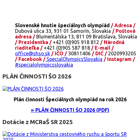
Slovenské hnutie špeciálnych olympiád
/ Adresa /
Dubová ulica 33, 931 01 Šamorín, Slovakia
/ Poštová
adresa /
Blumentálska 13, 811 09 Bratislava, Slovakia
/ Prezidentka /
+421 (0)905 918 812
/ Národná
riaditeľka /
+421 (0)905 587 818
/ E-mail /
office@shso.sk
/ IČO /
30811406
/ DIČ /
2020993205
/ Facebook /
SpecialOlympicsSlovakia
/ Instagram /
#specialolympicsslovakia
PLÁN ČINNOSTI ŠO 2026
Plán činnosti Špeciálnych olympiád na rok 2026
» PLÁN ČINNOSTI ŠO 2026 (PDF)
Dotácie z MCRaŠ SR 2025