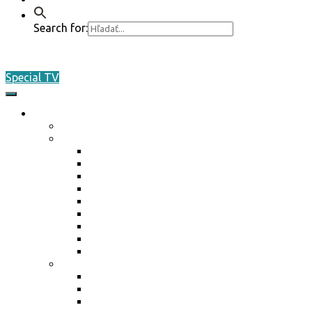
Search for:
Special TV
O nás
Akreditácia / Accreditation
Plán činnosti ŠO na rok 2026
Plán činnosti ŠO na rok 2026
Plán činnosti ŠO na rok 2025
Plán činnosti ŠO na rok 2024
Plán činnosti ŠO na rok 2023
Plán činnosti ŠO na rok 2022
Plán činnosti ŠO na rok 2021
Plán činnosti ŠO na rok 2020
Plán činnosti ŠO na rok 2019
Plán činnosti ŠO na rok 2018
Marketing / média
Ponuka spolupráce
Ponuka spolupráce 2025
Reklamné plnenie 2024