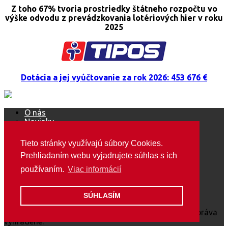
Z toho 67% tvoria prostriedky štátneho rozpočtu vo
výške odvodu z prevádzkovania lotériových hier v roku
2025
Dotácia a jej vyúčtovanie za rok 2026: 453 676 €
O nás
Novinky
Ako sa stať členom ŠOS
Mediálne výstupy
Tieto stránky využívajú súbory Cookies.
Podujatia
Prehliadaním webu vyjadrujete súhlas s ich
Marketing / média
Ako pomôcť?
používaním.
Viac informácií
Predsedníctvo / VZ
GDPR
Kontakt
SÚHLASÍM
Copyright © 2018 Special Olympics Slovakia. Všetky práva
vyhradené.