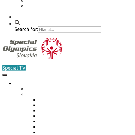
Etický kódex
GDPR – Poučenie k spracúvaniu osobných
údajov
Kontakt
Search for:
Special TV
O nás
Akreditácia / Accreditation
Plán činnosti ŠO na rok 2026
Plán činnosti ŠO na rok 2026
Plán činnosti ŠO na rok 2025
Plán činnosti ŠO na rok 2024
Plán činnosti ŠO na rok 2023
Plán činnosti ŠO na rok 2022
Plán činnosti ŠO na rok 2021
Plán činnosti ŠO na rok 2020