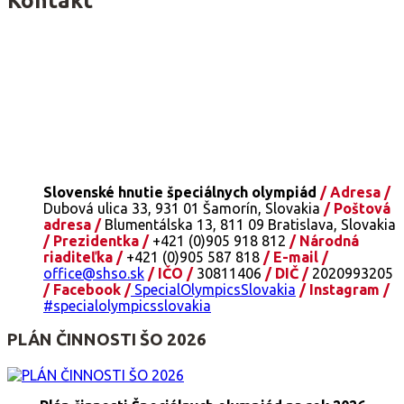
Kontakt
Slovenské hnutie špeciálnych olympiád
/ Adresa /
Dubová ulica 33, 931 01 Šamorín, Slovakia
/ Poštová
adresa /
Blumentálska 13, 811 09 Bratislava, Slovakia
/ Prezidentka /
+421 (0)905 918 812
/ Národná
riaditeľka /
+421 (0)905 587 818
/ E-mail /
office@shso.sk
/ IČO /
30811406
/ DIČ /
2020993205
/ Facebook /
SpecialOlympicsSlovakia
/ Instagram /
#specialolympicsslovakia
PLÁN ČINNOSTI ŠO 2026