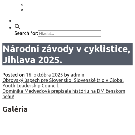
Etický kódex
GDPR – Poučenie k spracúvaniu osobných
údajov
Kontakt
Search for:
Národní závody v cyklistice,
Jihlava 2025.
Posted on
16. októbra 2025
by
admin
Navigácia
Obrovský úspech pre Slovensko! Slovenské trio v Global
Youth Leadership Council.
v
Dominika Medveďová prepísala históriu na DM ženskom
behu!
článku
Galéria