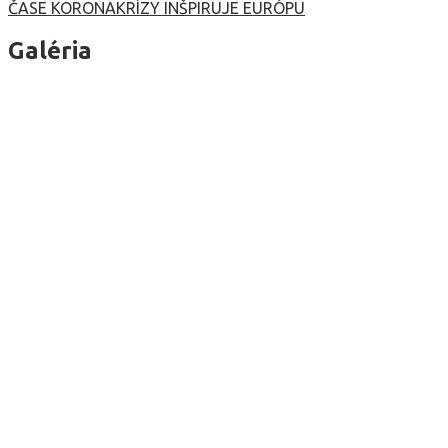
ČASE KORONAKRÍZY INŠPIRUJE EURÓPU
článku
Galéria