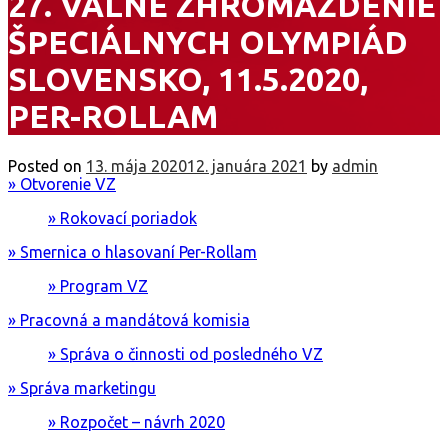
27. VALNÉ ZHROMAŽDENIE
ŠPECIÁLNYCH OLYMPIÁD
SLOVENSKO, 11.5.2020,
PER-ROLLAM
Posted on
13. mája 2020
12. januára 2021
by
admin
» Otvorenie VZ
» Rokovací poriadok
» Smernica o hlasovaní Per-Rollam
» Program VZ
» Pracovná a mandátová komisia
» Správa o činnosti od posledného VZ
» Správa marketingu
» Rozpočet – návrh 2020