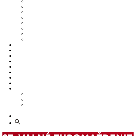
2023
2022
2021
2020
2019
2018
2017
Staršie
Galéria
HARMONOGRAM 2026
Podporte nás z Vašich 2%
MATP & MATCODE
Mladí športovci (YA)
Zdraví športovci (HA)
Informačný systém športu
Safeguarding
Ako sa stať členom ŠOS
Ako sa stať členom ŠOS
Etický kódex
GDPR – Poučenie k spracúvaniu osobných
údajov
Kontakt
Search
for: