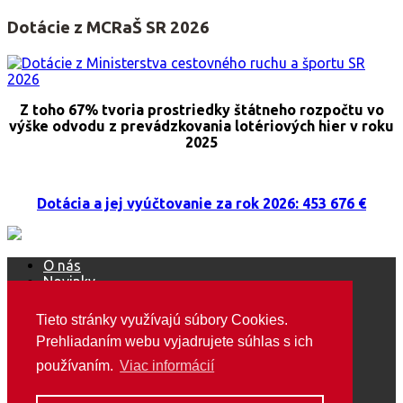
Dotácie z MCRaŠ SR 2026
Z toho 67% tvoria prostriedky štátneho rozpočtu vo
výške odvodu z prevádzkovania lotériových hier v roku
2025
Dotácia a jej vyúčtovanie za rok 2026: 453 676 €
O nás
Novinky
Ako sa stať členom ŠOS
Mediálne výstupy
Tieto stránky využívajú súbory Cookies.
Podujatia
Prehliadaním webu vyjadrujete súhlas s ich
Marketing / média
Ako pomôcť?
používaním.
Viac informácií
Predsedníctvo / VZ
GDPR