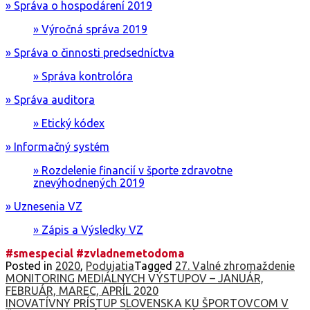
» Správa o hospodárení 2019
» Výročná správa 2019
» Správa o činnosti predsedníctva
» Správa kontrolóra
» Správa auditora
» Etický kódex
» Informačný systém
» Rozdelenie financií v športe zdravotne
znevýhodnených 2019
» Uznesenia VZ
» Zápis a Výsledky VZ
#smespecial #zvladnemetodoma
Posted in
2020
,
Podujatia
Tagged
27. Valné zhromaždenie
Navigácia
MONITORING MEDIÁLNYCH VÝSTUPOV – JANUÁR,
FEBRUÁR, MAREC, APRÍL 2020
v
INOVATÍVNY PRÍSTUP SLOVENSKA KU ŠPORTOVCOM V