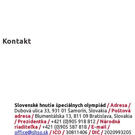
Kontakt
Slovenské hnutie špeciálnych olympiád
/ Adresa /
Dubová ulica 33, 931 01 Šamorín, Slovakia
/ Poštová
adresa /
Blumentálska 13, 811 09 Bratislava, Slovakia
/ Prezidentka /
+421 (0)905 918 812
/ Národná
riaditeľka /
+421 (0)905 587 818
/ E-mail /
office@shso.sk
/ IČO /
30811406
/ DIČ /
2020993205