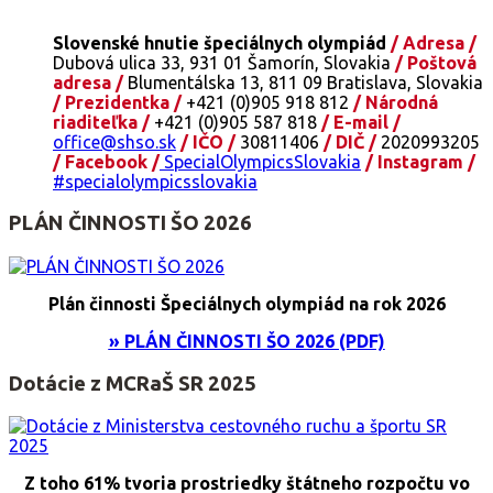
Slovenské hnutie špeciálnych olympiád
/ Adresa /
Dubová ulica 33, 931 01 Šamorín, Slovakia
/ Poštová
adresa /
Blumentálska 13, 811 09 Bratislava, Slovakia
/ Prezidentka /
+421 (0)905 918 812
/ Národná
riaditeľka /
+421 (0)905 587 818
/ E-mail /
office@shso.sk
/ IČO /
30811406
/ DIČ /
2020993205
/ Facebook /
SpecialOlympicsSlovakia
/ Instagram /
#specialolympicsslovakia
PLÁN ČINNOSTI ŠO 2026
Plán činnosti Špeciálnych olympiád na rok 2026
» PLÁN ČINNOSTI ŠO 2026 (PDF)
Dotácie z MCRaŠ SR 2025
Z toho 61% tvoria prostriedky štátneho rozpočtu vo