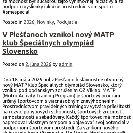
za možnosť byť súčasťou tejto výnimočnej iniciatívy a za
podporu myšlienky inklúzie prostredníctvom športu.
#smespecial
Posted in
2026
,
Novinky
,
Podujatia
V Piešťanoch vznikol nový MATP
klub Špeciálnych olympiád
Slovensko
Posted on
2. júna 2026
by
admin
Dňa 18. mája 2026 bol v Piešťanoch slávnostne otvorený
nový MATP klub Špeciálnych olympiád Slovensko, ktorý
vznikol pod občianskym združením OZ Vikino. MATP
(Motor Activity Training Program) je športový program
určený športovcom s viacnásobným znevýhodnením.
Prostredníctvom pravidelných tréningov vytvára príležitosti
na rozvoj pohybových schopností, športových zručností,
samostatnosti a sebadôvery. Každý športovec má možnosť
napredovať vlastným tempom a objavovať svoj potenciál v
podpornom športovom prostredí. Za vznikom nového
klubu stoja Anna Vicenová a Ján Matus, ktorí sa rozhodli