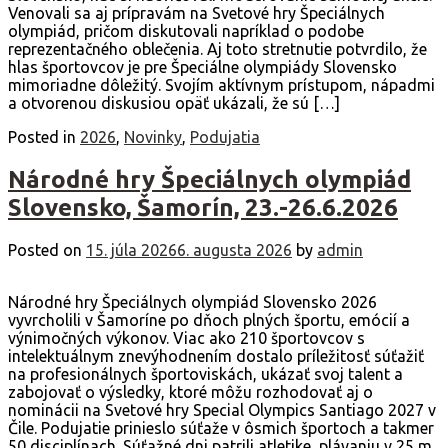
Venovali sa aj prípravám na Svetové hry Špeciálnych
olympiád, pričom diskutovali napríklad o podobe
reprezentačného oblečenia. Aj toto stretnutie potvrdilo, že
hlas športovcov je pre Špeciálne olympiády Slovensko
mimoriadne dôležitý. Svojím aktívnym prístupom, nápadmi
a otvorenou diskusiou opäť ukázali, že sú […]
Posted in
2026
,
Novinky
,
Podujatia
Národné hry Špeciálnych olympiád
Slovensko, Šamorín, 23.-26.6.2026
Posted on
15. júla 2026
6. augusta 2026
by
admin
Národné hry Špeciálnych olympiád Slovensko 2026
vyvrcholili v Šamoríne po dňoch plných športu, emócií a
výnimočných výkonov. Viac ako 210 športovcov s
intelektuálnym znevýhodnením dostalo príležitosť súťažiť
na profesionálnych športoviskách, ukázať svoj talent a
zabojovať o výsledky, ktoré môžu rozhodovať aj o
nominácii na Svetové hry Special Olympics Santiago 2027 v
Čile. Podujatie prinieslo súťaže v ôsmich športoch a takmer
50 disciplínach. Súťažné dni patrili atletike, plávaniu v 25 m