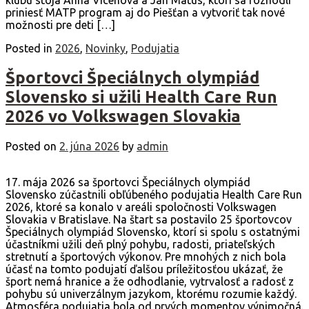
priniesť MATP program aj do Piešťan a vytvoriť tak nové
možnosti pre deti […]
Posted in
2026
,
Novinky
,
Podujatia
Športovci Špeciálnych olympiád
Slovensko si užili Health Care Run
2026 vo Volkswagen Slovakia
Posted on
2. júna 2026
by
admin
17. mája 2026 sa športovci Špeciálnych olympiád
Slovensko zúčastnili obľúbeného podujatia Health Care Run
2026, ktoré sa konalo v areáli spoločnosti Volkswagen
Slovakia v Bratislave. Na štart sa postavilo 25 športovcov
Špeciálnych olympiád Slovensko, ktorí si spolu s ostatnými
účastníkmi užili deň plný pohybu, radosti, priateľských
stretnutí a športových výkonov. Pre mnohých z nich bola
účasť na tomto podujatí ďalšou príležitosťou ukázať, že
šport nemá hranice a že odhodlanie, vytrvalosť a radosť z
pohybu sú univerzálnym jazykom, ktorému rozumie každý.
Atmosféra podujatia bola od prvých momentov výnimočná.