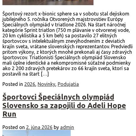
Športový rezort x-bionic sphere sa v sobotu stal dejiskom
jubilejného 5. ročníka Otvorených majstrovstiev Európy
Špeciálnych olympiád v triatlone 2026. Na štart náročnej
kategórie Sprint triatlon (750 m plávanie v otvorenej vode,
20 km cyklistika a 5 km beh) sa postavilo 27 elitných
športovcov s intelektuálnym znevýhodnením z deviatich
krajín sveta, vrátane slovenských reprezentantov. Predviedli
pritom výkony, z ktorých mnohé prekonali aj časy zdravých
športovcov. Triatlonisti Špeciálnych olympiád Slovensko
mali úplne identické a nekompromisné súťažné podmienky
ako 2 200 zdravých pretekárov zo 66 krajín sveta, ktorí sa
postavili na štart […]
Posted in
2026
,
Novinky
,
Podujatia
Športovci Špeciálnych olympiád
Slovensko sa zapojili do Adeli Hope
Run
Posted on
2. júna 2026
by
admin