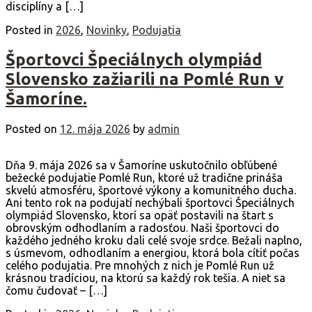
disciplíny a […]
Posted in
2026
,
Novinky
,
Podujatia
Športovci Špeciálnych olympiád
Slovensko zažiarili na Pomlé Run v
Šamoríne.
Posted on
12. mája 2026
by
admin
Dňa 9. mája 2026 sa v Šamoríne uskutočnilo obľúbené
bežecké podujatie Pomlé Run, ktoré už tradične prináša
skvelú atmosféru, športové výkony a komunitného ducha.
Ani tento rok na podujatí nechýbali športovci Špeciálnych
olympiád Slovensko, ktorí sa opäť postavili na štart s
obrovským odhodlaním a radosťou. Naši športovci do
každého jedného kroku dali celé svoje srdce. Bežali naplno,
s úsmevom, odhodlaním a energiou, ktorá bola cítiť počas
celého podujatia. Pre mnohých z nich je Pomlé Run už
krásnou tradíciou, na ktorú sa každý rok tešia. A niet sa
čomu čudovať – […]