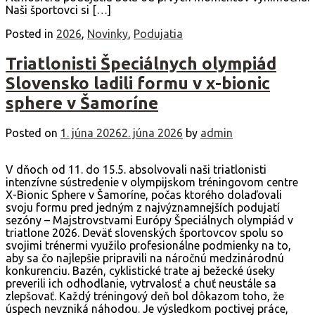
Naši športovci si […]
Posted in
2026
,
Novinky
,
Podujatia
Triatlonisti Špeciálnych olympiád
Slovensko ladili formu v x-bionic
sphere v Šamoríne
Posted on
1. júna 2026
2. júna 2026
by
admin
V dňoch od 11. do 15.5. absolvovali naši triatlonisti
intenzívne sústredenie v olympijskom tréningovom centre
X-Bionic Sphere v Šamoríne, počas ktorého dolaďovali
svoju formu pred jedným z najvýznamnejších podujatí
sezóny – Majstrovstvami Európy Špeciálnych olympiád v
triatlone 2026. Deväť slovenských športovcov spolu so
svojimi trénermi využilo profesionálne podmienky na to,
aby sa čo najlepšie pripravili na náročnú medzinárodnú
konkurenciu. Bazén, cyklistické trate aj bežecké úseky
preverili ich odhodlanie, vytrvalosť a chuť neustále sa
zlepšovať. Každý tréningový deň bol dôkazom toho, že
úspech nevzniká náhodou. Je výsledkom poctivej práce,