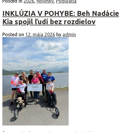
Posted in
2026
,
Novinky
,
Podujatia
INKLÚZIA V POHYBE: Beh Nadácie
Kia spojil ľudí bez rozdielov
Posted on
12. mája 2026
by
admin