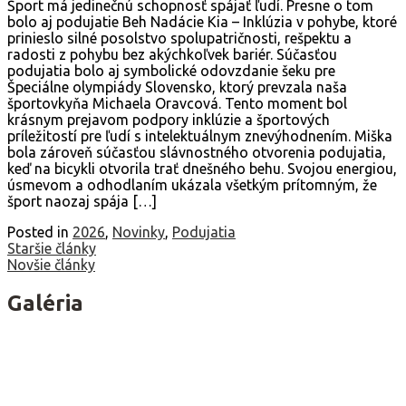
Šport má jedinečnú schopnosť spájať ľudí. Presne o tom
bolo aj podujatie Beh Nadácie Kia – Inklúzia v pohybe, ktoré
prinieslo silné posolstvo spolupatričnosti, rešpektu a
radosti z pohybu bez akýchkoľvek bariér. Súčasťou
podujatia bolo aj symbolické odovzdanie šeku pre
Špeciálne olympiády Slovensko, ktorý prevzala naša
športovkyňa Michaela Oravcová. Tento moment bol
krásnym prejavom podpory inklúzie a športových
príležitostí pre ľudí s intelektuálnym znevýhodnením. Miška
bola zároveň súčasťou slávnostného otvorenia podujatia,
keď na bicykli otvorila trať dnešného behu. Svojou energiou,
úsmevom a odhodlaním ukázala všetkým prítomným, že
šport naozaj spája […]
Posted in
2026
,
Novinky
,
Podujatia
Navigácia
Staršie články
Novšie články
v
článkoch
Galéria