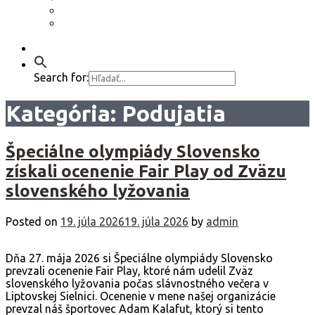
Etický kódex
GDPR – Poučenie k spracúvaniu osobných
údajov
Kontakt
Search for:
Kategória:
Podujatia
Špeciálne olympiády Slovensko
získali ocenenie Fair Play od Zväzu
slovenského lyžovania
Posted on
19. júla 2026
19. júla 2026
by
admin
Dňa 27. mája 2026 si Špeciálne olympiády Slovensko
prevzali ocenenie Fair Play, ktoré nám udelil Zväz
slovenského lyžovania počas slávnostného večera v
Liptovskej Sielnici. Ocenenie v mene našej organizácie
prevzal náš športovec Adam Kalafut, ktorý si tento