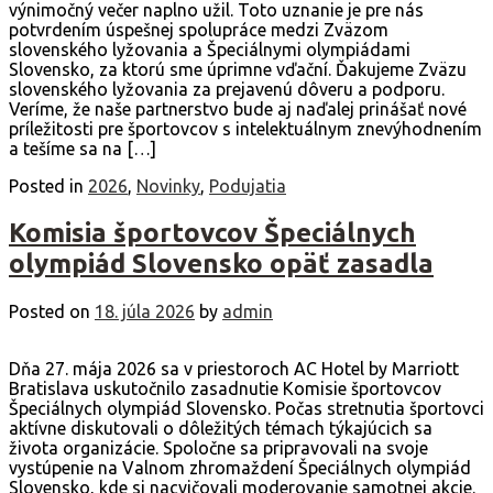
výnimočný večer naplno užil. Toto uznanie je pre nás
potvrdením úspešnej spolupráce medzi Zväzom
slovenského lyžovania a Špeciálnymi olympiádami
Slovensko, za ktorú sme úprimne vďační. Ďakujeme Zväzu
slovenského lyžovania za prejavenú dôveru a podporu.
Veríme, že naše partnerstvo bude aj naďalej prinášať nové
príležitosti pre športovcov s intelektuálnym znevýhodnením
a tešíme sa na […]
Posted in
2026
,
Novinky
,
Podujatia
Komisia športovcov Špeciálnych
olympiád Slovensko opäť zasadla
Posted on
18. júla 2026
by
admin
Dňa 27. mája 2026 sa v priestoroch AC Hotel by Marriott
Bratislava uskutočnilo zasadnutie Komisie športovcov
Špeciálnych olympiád Slovensko. Počas stretnutia športovci
aktívne diskutovali o dôležitých témach týkajúcich sa
života organizácie. Spoločne sa pripravovali na svoje
vystúpenie na Valnom zhromaždení Špeciálnych olympiád
Slovensko, kde si nacvičovali moderovanie samotnej akcie.