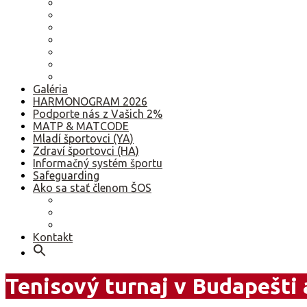
2022
2021
2020
2019
2018
2017
Staršie
Galéria
HARMONOGRAM 2026
Podporte nás z Vašich 2%
MATP & MATCODE
Mladí športovci (YA)
Zdraví športovci (HA)
Informačný systém športu
Safeguarding
Ako sa stať členom ŠOS
Ako sa stať členom ŠOS
Etický kódex
GDPR – Poučenie k spracúvaniu osobných údajov
Kontakt
Tenisový turnaj v Budapešti