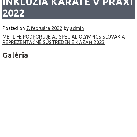
INKLÚZIA KARATE V PRAXI
2022
Posted on
7. februára 2022
by
admin
Navigácia
METLIFE PODPORUJE AJ SPECIAL OLYMPICS SLOVAKIA
REPREZENTAČNÉ SÚSTREDENIE KAZAŇ 2023
v
článku
Galéria