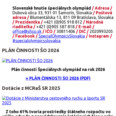
Slovenské hnutie špeciálnych olympiád
/ Adresa /
Dubová ulica 33, 931 01 Šamorín, Slovakia
/ Poštová
adresa /
Blumentálska 13, 811 09 Bratislava, Slovakia
/ Prezidentka /
+421 (0)905 918 812
/ Národná
riaditeľka /
+421 (0)905 587 818
/ E-mail /
office@shso.sk
/ IČO /
30811406
/ DIČ /
2020993205
/ Facebook /
SpecialOlympicsSlovakia
/ Instagram /
#specialolympicsslovakia
PLÁN ČINNOSTI ŠO 2026
Plán činnosti Špeciálnych olympiád na rok 2026
» PLÁN ČINNOSTI ŠO 2026 (PDF)
Dotácie z MCRaŠ SR 2025
Z toho 61% tvoria prostriedky štátneho rozpočtu vo