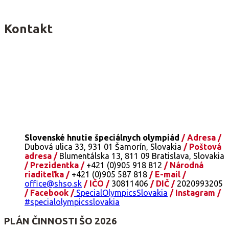
Kontakt
Slovenské hnutie špeciálnych olympiád
/ Adresa /
Dubová ulica 33, 931 01 Šamorín, Slovakia
/ Poštová
adresa /
Blumentálska 13, 811 09 Bratislava, Slovakia
/ Prezidentka /
+421 (0)905 918 812
/ Národná
riaditeľka /
+421 (0)905 587 818
/ E-mail /
office@shso.sk
/ IČO /
30811406
/ DIČ /
2020993205
/ Facebook /
SpecialOlympicsSlovakia
/ Instagram /
#specialolympicsslovakia
PLÁN ČINNOSTI ŠO 2026