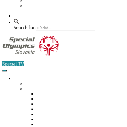
Etický kódex
GDPR – Poučenie k spracúvaniu osobných
údajov
Kontakt
Search for:
Special TV
O nás
Akreditácia / Accreditation
Plán činnosti ŠO na rok 2026
Plán činnosti ŠO na rok 2026
Plán činnosti ŠO na rok 2025
Plán činnosti ŠO na rok 2024
Plán činnosti ŠO na rok 2023
Plán činnosti ŠO na rok 2022
Plán činnosti ŠO na rok 2021
Plán činnosti ŠO na rok 2020