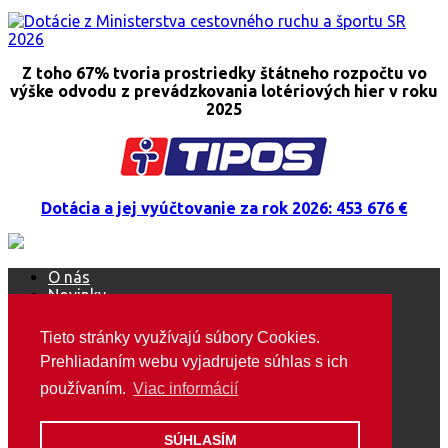
Z toho 67% tvoria prostriedky štátneho rozpočtu vo
výške odvodu z prevádzkovania lotériových hier v roku
2025
Dotácia a jej vyúčtovanie za rok 2026: 453 676 €
O nás
Novinky
Ako sa stať členom ŠOS
Mediálne výstupy
Tieto stránky využívajú súbory Cookies.
Podujatia
Prehliadaním webu vyjadrujete súhlas s ich
Marketing / média
Ako pomôcť?
používaním.
Viac informácií
Predsedníctvo / VZ
GDPR
Kontakt
SÚHLASÍM