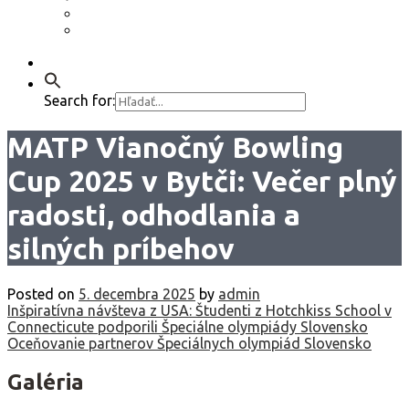
Etický kódex
GDPR – Poučenie k spracúvaniu osobných
údajov
Kontakt
Search for:
MATP Vianočný Bowling
Cup 2025 v Bytči: Večer plný
radosti, odhodlania a
silných príbehov
Posted on
5. decembra 2025
by
admin
Navigácia
Inšpiratívna návšteva z USA: Študenti z Hotchkiss School v
Connecticute podporili Špeciálne olympiády Slovensko
v
Oceňovanie partnerov Špeciálnych olympiád Slovensko
článku
Galéria