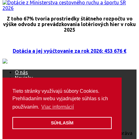
Z toho 67% tvoria prostriedky štátneho rozpočtu vo
výške odvodu z prevádzkovania lotériových hier v roku
2025
Dotácia a jej vyúčtovanie za rok 2026: 453 676 €
O nás
Novinky
Ako sa stať členom ŠOS
Mediálne výstupy
Tieto stránky využívajú súbory Cookies.
Podujatia
Prehliadaním webu vyjadrujete súhlas s ich
Marketing / média
Ako pomôcť?
používaním.
Viac informácií
Predsedníctvo / VZ
GDPR
Kontakt
SÚHLASÍM
Copyright © 2018 Special Olympics Slovakia. Všetky práva
vyhradené.