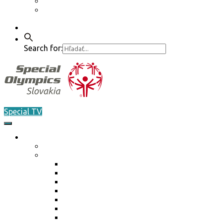
Etický kódex
GDPR – Poučenie k spracúvaniu osobných
údajov
Kontakt
Search for:
Special TV
O nás
Akreditácia / Accreditation
Plán činnosti ŠO na rok 2026
Plán činnosti ŠO na rok 2026
Plán činnosti ŠO na rok 2025
Plán činnosti ŠO na rok 2024
Plán činnosti ŠO na rok 2023
Plán činnosti ŠO na rok 2022
Plán činnosti ŠO na rok 2021
Plán činnosti ŠO na rok 2020