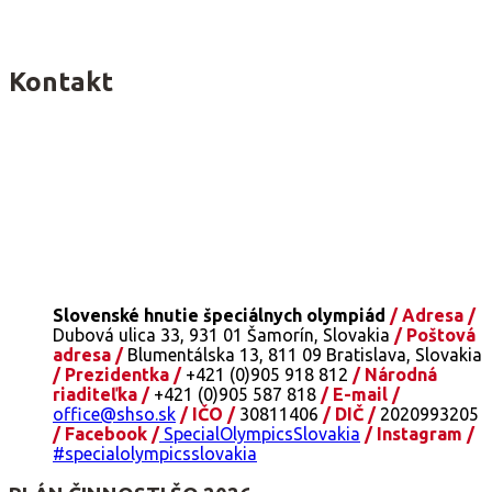
Kontakt
Slovenské hnutie špeciálnych olympiád
/ Adresa /
Dubová ulica 33, 931 01 Šamorín, Slovakia
/ Poštová
adresa /
Blumentálska 13, 811 09 Bratislava, Slovakia
/ Prezidentka /
+421 (0)905 918 812
/ Národná
riaditeľka /
+421 (0)905 587 818
/ E-mail /
office@shso.sk
/ IČO /
30811406
/ DIČ /
2020993205
/ Facebook /
SpecialOlympicsSlovakia
/ Instagram /
#specialolympicsslovakia