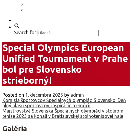
Etický kódex
GDPR – Poučenie k spracúvaniu osobných
údajov
Kontakt
Search for:
Special Olympics European
Unified Tournament v Prahe
bol pre Slovensko
strieborný!
Posted on
1. decembra 2025
by
admin
Navigácia
Komisia športovcov Špeciálnych olympiád Slovensko: Deň
plný hlasu športovcov, inšpirácie a emócií
v
Majstrovstvá Slovenska Špeciálnych olympiád v stolnom
tenise 2025 sa konali v Bratislavskej stolnotenisovej hale
článku
Galéria