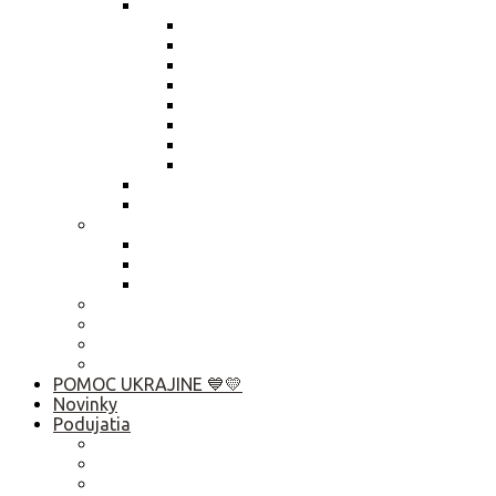
Výročné správy
Výročná správa 2025
Výročná správa 2024
Výročná správa 2023
Výročná správa 2022
Výročná správa 2021
Výročná správa 2020
Výročná správa 2019
Výročná správa 2018
Živnostenský list
Smernica o obsahu zápisníc
Publikačná činnosť
Základné rady pre rozhovor s médiami
Komunikačný manuál
Who is Who? Abu Dhabi 2019
Ako pomôcť?
Predsedníctvo / VZ
Profil verejného obstarávatela
Linky
POMOC UKRAJINE 💙💛
Novinky
Podujatia
2026
2025
2024