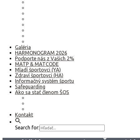
2023
2022
2021
2020
2019
2018
2017
Staršie
Galéria
HARMONOGRAM 2026
Podporte nás z Vašich 2%
MATP & MATCODE
Mladí športovci (YA)
Zdraví športovci (HA)
Informačný systém športu
Safeguarding
Ako sa stať členom ŠOS
Ako sa stať členom ŠOS
Etický kódex
GDPR – Poučenie k spracúvaniu osobných údajov
Kontakt
Search for: