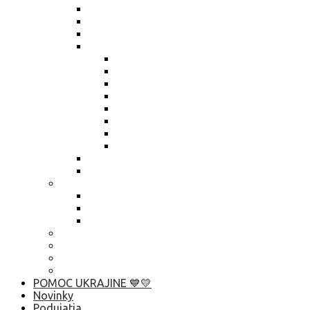
Zmena údajov štatutára
Smernica členské
Smernica „hlasovanie per rollam“
Výročné správy
Výročná správa 2025
Výročná správa 2024
Výročná správa 2023
Výročná správa 2022
Výročná správa 2021
Výročná správa 2020
Výročná správa 2019
Výročná správa 2018
Živnostenský list
Smernica o obsahu zápisníc
Publikačná činnosť
Základné rady pre rozhovor s médiami
Komunikačný manuál
Who is Who? Abu Dhabi 2019
Ako pomôcť?
Predsedníctvo / VZ
Profil verejného obstarávatela
Linky
POMOC UKRAJINE 💙💛
Novinky
Podujatia