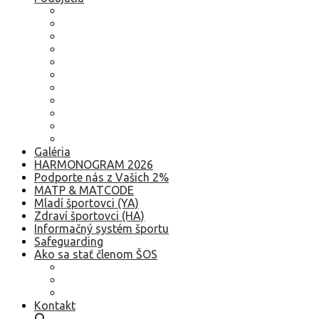
2026
2025
2024
2023
2022
2021
2020
2019
2018
2017
Staršie
Galéria
HARMONOGRAM 2026
Podporte nás z Vašich 2%
MATP & MATCODE
Mladí športovci (YA)
Zdraví športovci (HA)
Informačný systém športu
Safeguarding
Ako sa stať členom ŠOS
Ako sa stať členom ŠOS
Etický kódex
GDPR – Poučenie k spracúvaniu osobných údajov
Kontakt