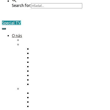
Search for:
Special TV
O nás
Akreditácia / Accreditation
Plán činnosti ŠO na rok 2026
Plán činnosti ŠO na rok 2026
Plán činnosti ŠO na rok 2025
Plán činnosti ŠO na rok 2024
Plán činnosti ŠO na rok 2023
Plán činnosti ŠO na rok 2022
Plán činnosti ŠO na rok 2021
Plán činnosti ŠO na rok 2020
Plán činnosti ŠO na rok 2019
Plán činnosti ŠO na rok 2018
Marketing / média
Ponuka spolupráce
Ponuka spolupráce 2025
Reklamné plnenie 2024
Kniha aktivít 2023