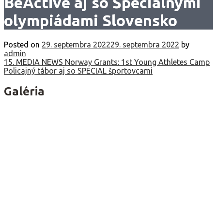
BeActive aj so Špeciálnymi
olympiádami Slovensko
Posted on
29. septembra 2022
29. septembra 2022
by
admin
Navigácia
15. MEDIA NEWS Norway Grants: 1st Young Athletes Camp
Policajný tábor aj so SPECIAL športovcami
v
článku
Galéria