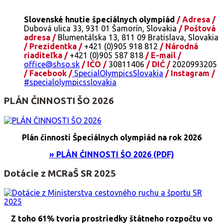
Slovenské hnutie špeciálnych olympiád
/ Adresa /
Dubová ulica 33, 931 01 Šamorín, Slovakia
/ Poštová
adresa /
Blumentálska 13, 811 09 Bratislava, Slovakia
/ Prezidentka /
+421 (0)905 918 812
/ Národná
riaditeľka /
+421 (0)905 587 818
/ E-mail /
office@shso.sk
/ IČO /
30811406
/ DIČ /
2020993205
/ Facebook /
SpecialOlympicsSlovakia
/ Instagram /
#specialolympicsslovakia
PLÁN ČINNOSTI ŠO 2026
Plán činnosti Špeciálnych olympiád na rok 2026
» PLÁN ČINNOSTI ŠO 2026 (PDF)
Dotácie z MCRaŠ SR 2025
Z toho 61% tvoria prostriedky štátneho rozpočtu vo