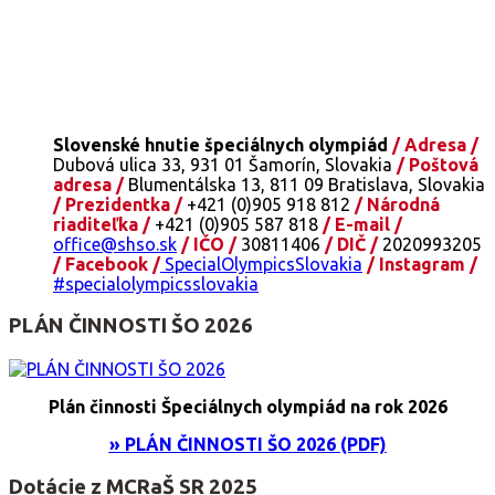
Slovenské hnutie špeciálnych olympiád
/ Adresa /
Dubová ulica 33, 931 01 Šamorín, Slovakia
/ Poštová
adresa /
Blumentálska 13, 811 09 Bratislava, Slovakia
/ Prezidentka /
+421 (0)905 918 812
/ Národná
riaditeľka /
+421 (0)905 587 818
/ E-mail /
office@shso.sk
/ IČO /
30811406
/ DIČ /
2020993205
/ Facebook /
SpecialOlympicsSlovakia
/ Instagram /
#specialolympicsslovakia
PLÁN ČINNOSTI ŠO 2026
Plán činnosti Špeciálnych olympiád na rok 2026
» PLÁN ČINNOSTI ŠO 2026 (PDF)
Dotácie z MCRaŠ SR 2025