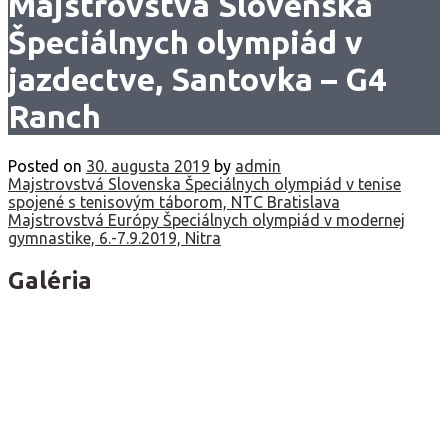
Majstrovstvá Slovenska
Špeciálnych olympiád v
jazdectve, Santovka – G4
Ranch
Posted on
30. augusta 2019
by
admin
Navigácia
Majstrovstvá Slovenska Špeciálnych olympiád v tenise
spojené s tenisovým táborom, NTC Bratislava
v
Majstrovstvá Európy Špeciálnych olympiád v modernej
gymnastike, 6.-7.9.2019, Nitra
článku
Galéria