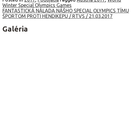
Winter Special Olympics Games
Navigácia
FANTASTICKÁ NÁLADA NÁŠHO SPECIAL OLYMPICS TÍMU
ŠPORTOM PROTI HENDIKEPU / RTVS / 21.03.2017
v
článku
Galéria