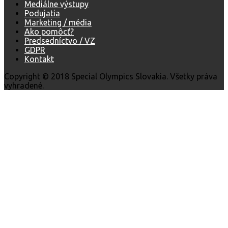
Mediálne výstupy
Podujatia
Marketing / média
Ako pomôcť?
Predsedníctvo / VZ
GDPR
Kontakt
Copyright © 2018 Special Olympics Slovakia. Všetky práva
vyhradené.