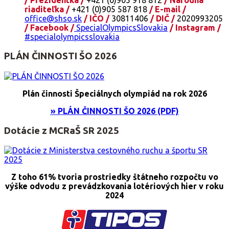
riaditeľka /
+421 (0)905 587 818
/ E-mail /
office@shso.sk
/ IČO /
30811406
/ DIČ /
2020993205
/ Facebook /
SpecialOlympicsSlovakia
/ Instagram /
#specialolympicsslovakia
PLÁN ČINNOSTI ŠO 2026
Plán činnosti Špeciálnych olympiád na rok 2026
» PLÁN ČINNOSTI ŠO 2026 (PDF)
Dotácie z MCRaŠ SR 2025
Z toho 61% tvoria prostriedky štátneho rozpočtu vo
výške odvodu z prevádzkovania lotériových hier v roku
2024