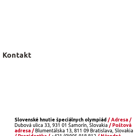
Kontakt
Slovenské hnutie špeciálnych olympiád
/ Adresa /
Dubová ulica 33, 931 01 Šamorín, Slovakia
/ Poštová
adresa /
Blumentálska 13, 811 09 Bratislava, Slovakia
/ Prezidentka /
+421 (0)905 918 812
/ Národná