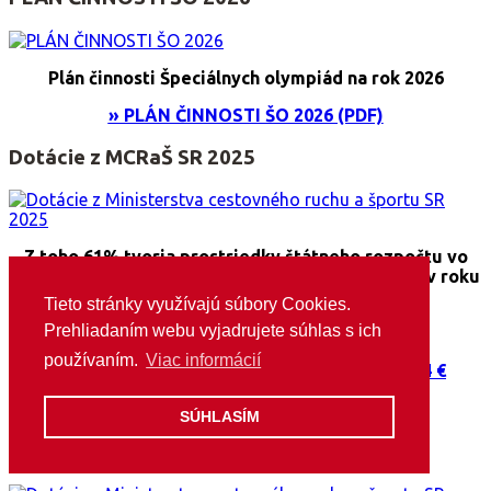
Plán činnosti Špeciálnych olympiád na rok 2026
» PLÁN ČINNOSTI ŠO 2026 (PDF)
Dotácie z MCRaŠ SR 2025
Z toho 61% tvoria prostriedky štátneho rozpočtu vo
výške odvodu z prevádzkovania lotériových hier v roku
2024
Tieto stránky využívajú súbory Cookies.
Prehliadaním webu vyjadrujete súhlas s ich
používaním.
Viac informácií
Dotácia a jej vyúčtovanie za rok 2025: 460 344 €
SÚHLASÍM
Dotácie z MCRaŠ SR 2026