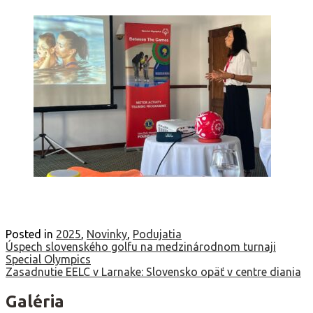
Posted in
2025
,
Novinky
,
Podujatia
Navigácia
Úspech slovenského golfu na medzinárodnom turnaji
Special Olympics
v
Zasadnutie EELC v Larnake: Slovensko opäť v centre diania
článku
Galéria