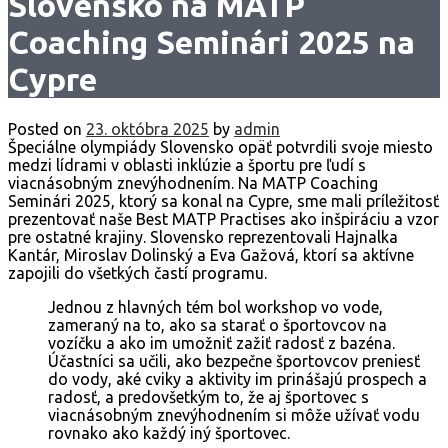
Slovensko na MATP
Coaching Seminári 2025 na
Cypre
Posted on
23. októbra 2025
by
admin
Špeciálne olympiády Slovensko opäť potvrdili svoje miesto
medzi lídrami v oblasti inklúzie a športu pre ľudí s
viacnásobným znevýhodnením. Na MATP Coaching
Seminári 2025, ktorý sa konal na Cypre, sme mali príležitosť
prezentovať naše Best MATP Practises ako inšpiráciu a vzor
pre ostatné krajiny. Slovensko reprezentovali Hajnalka
Kantár, Miroslav Dolinský a Eva Gažová, ktorí sa aktívne
zapojili do všetkých častí programu.
Jednou z hlavných tém bol workshop vo vode,
zameraný na to, ako sa starať o športovcov na
vozíčku a ako im umožniť zažiť radosť z bazéna.
Účastníci sa učili, ako bezpečne športovcov preniesť
do vody, aké cviky a aktivity im prinášajú prospech a
radosť, a predovšetkým to, že aj športovec s
viacnásobným znevýhodnením si môže užívať vodu
rovnako ako každý iný športovec.