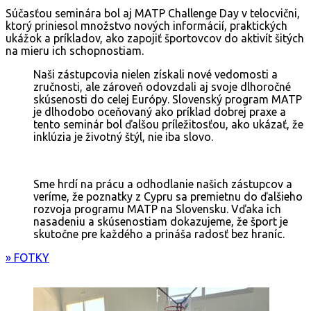
Súčasťou seminára bol aj MATP Challenge Day v telocvični,
ktorý priniesol množstvo nových informácií, praktických
ukážok a príkladov, ako zapojiť športovcov do aktivít šitých
na mieru ich schopnostiam.
Naši zástupcovia nielen získali nové vedomosti a
zručnosti, ale zároveň odovzdali aj svoje dlhoročné
skúsenosti do celej Európy. Slovenský program MATP
je dlhodobo oceňovaný ako príklad dobrej praxe a
tento seminár bol ďalšou príležitosťou, ako ukázať, že
inklúzia je životný štýl, nie iba slovo.
Sme hrdí na prácu a odhodlanie našich zástupcov a
veríme, že poznatky z Cypru sa premietnu do ďalšieho
rozvoja programu MATP na Slovensku. Vďaka ich
nasadeniu a skúsenostiam dokazujeme, že šport je
skutočne pre každého a prináša radosť bez hraníc.
» FOTKY