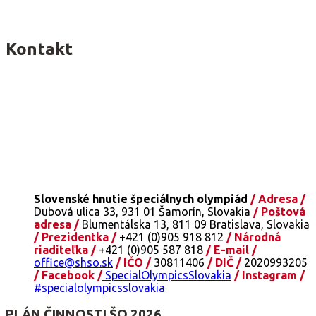
Kontakt
Slovenské hnutie špeciálnych olympiád
/ Adresa /
Dubová ulica 33, 931 01 Šamorín, Slovakia
/ Poštová
adresa /
Blumentálska 13, 811 09 Bratislava, Slovakia
/ Prezidentka /
+421 (0)905 918 812
/ Národná
riaditeľka /
+421 (0)905 587 818
/ E-mail /
office@shso.sk
/ IČO /
30811406
/ DIČ /
2020993205
/ Facebook /
SpecialOlympicsSlovakia
/ Instagram /
#specialolympicsslovakia
PLÁN ČINNOSTI ŠO 2026