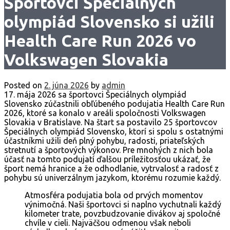
Športovci Špeciálnych
olympiád Slovensko si užili
Health Care Run 2026 vo
Volkswagen Slovakia
Posted on
2. júna 2026
by
admin
17. mája 2026 sa športovci Špeciálnych olympiád
Slovensko zúčastnili obľúbeného podujatia Health Care Run
2026, ktoré sa konalo v areáli spoločnosti Volkswagen
Slovakia v Bratislave. Na štart sa postavilo 25 športovcov
Špeciálnych olympiád Slovensko, ktorí si spolu s ostatnými
účastníkmi užili deň plný pohybu, radosti, priateľských
stretnutí a športových výkonov. Pre mnohých z nich bola
účasť na tomto podujatí ďalšou príležitosťou ukázať, že
šport nemá hranice a že odhodlanie, vytrvalosť a radosť z
pohybu sú univerzálnym jazykom, ktorému rozumie každý.
Atmosféra podujatia bola od prvých momentov
výnimočná. Naši športovci si naplno vychutnali každý
kilometer trate, povzbudzovanie divákov aj spoločné
chvíle v cieli. Najväčšou odmenou však neboli