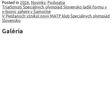
Posted in
2026
,
Novinky
,
Podujatia
Navigácia
Triatlonisti Špeciálnych olympiád Slovensko ladili formu v
x-bionic sphere v Šamoríne
v
V Piešťanoch vznikol nový MATP klub Špeciálnych olympiád
Slovensko
článku
Galéria