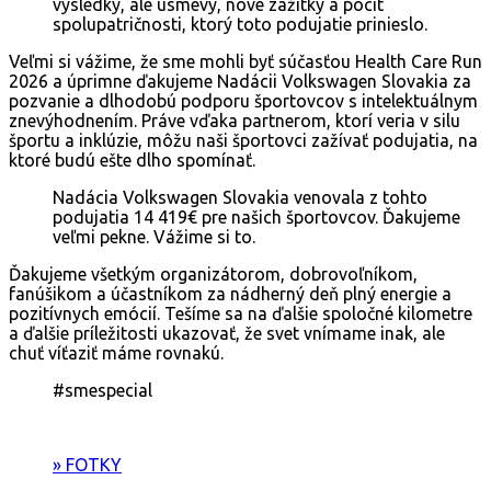
výsledky, ale úsmevy, nové zážitky a pocit
spolupatričnosti, ktorý toto podujatie prinieslo.
Veľmi si vážime, že sme mohli byť súčasťou Health Care Run
2026 a úprimne ďakujeme Nadácii Volkswagen Slovakia za
pozvanie a dlhodobú podporu športovcov s intelektuálnym
znevýhodnením. Práve vďaka partnerom, ktorí veria v silu
športu a inklúzie, môžu naši športovci zažívať podujatia, na
ktoré budú ešte dlho spomínať.
Nadácia Volkswagen Slovakia venovala z tohto
podujatia 14 419€ pre našich športovcov. Ďakujeme
veľmi pekne. Vážime si to.
Ďakujeme všetkým organizátorom, dobrovoľníkom,
fanúšikom a účastníkom za nádherný deň plný energie a
pozitívnych emócií. Tešíme sa na ďalšie spoločné kilometre
a ďalšie príležitosti ukazovať, že svet vnímame inak, ale
chuť víťaziť máme rovnakú.
#smespecial
» FOTKY