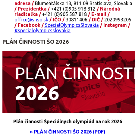
adresa /
Blumentálska 13, 811 09 Bratislava, Slovakia
/ Prezidentka /
+421 (0)905 918 812
/ Národná
riaditeľka /
+421 (0)905 587 818
/ E-mail /
office@shso.sk
/ IČO /
30811406
/ DIČ /
2020993205
/ Facebook /
SpecialOlympicsSlovakia
/ Instagram /
#specialolympicsslovakia
PLÁN ČINNOSTI ŠO 2026
Plán činnosti Špeciálnych olympiád na rok 2026
» PLÁN ČINNOSTI ŠO 2026 (PDF)