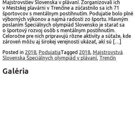
Majstrovstiev Slovenska v plávaní. Zorganizovali ich
v Mestskej plavárni v Trenčíne a zúčastnilo sa ich 71
športovcov s mentálnym postihnutím. Podujatie bolo plné
výborných výkonov a najmä radosti zo športu. Hlavným
poslaním Špeciálnych olympiád Slovensko je starať sa
o športový rozvoj osôb s mentálnym postihnutím.
Celoročne pre nich pripravujú rôzne aktivity a súťaže, kde
zároveň môžu aj širokej verejnosti ukázať, akí sú […]
Posted in
2018
,
Podujatia
Tagged
2018
,
Majstrovstvá
Slovenska Špeciálnych olympiád v plávaní
,
Trenčín
Galéria