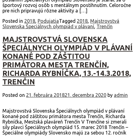
športový rozvoj osôb s mentálnym postihnutím. Celoročne
pre nich pripravujú rôzne aktivity a […]
Posted in
2018
,
Podujatia
Tagged
2018
,
Majstrovstvá
Slovenska Špeciálnych olympiád v plávaní
,
Trenčín
MAJSTROVSTVÁ SLOVENSKA
ŠPECIÁLNYCH OLYMPIÁD V PLÁVANÍ
KONANÉ POD ZÁŠTITOU
PRIMÁTORA MESTA TRENČÍN,
RICHARDA RYBNÍČKA, 13.-14.3.2018,
TRENČIN
Posted on
21. februára 2018
21. decembra 2020
by
admin
Majstrovstvá Slovenska Špeciálnych olympiád v plávaní
konané pod záštitou primátora mesta Trenčín, Richarda
Rybníčka, Mestská plaváreň Trenčín V Trenčíne si zmerali
sily plavci Špeciálnych olympiád 15. marec 2018 Trenčín –
Špeciálne olympiády Slovensko majú za sebou 12. ročník