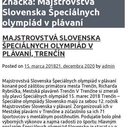
Značka:
Majstrovstvá
Slovenska Špeciálnych
olympiád v plávaní
MAJSTROVSTVÁ SLOVENSKA
ŠPECIÁLNYCH OLYMPIÁD V
PLÁVANÍ, TRENČÍN
Posted on
15. marca 2018
21. decembra 2020
by
admin
Majstrovstvá Slovenska Špeciálnych olympiád v plávaní
konané pod záštitou primátora mesta Trenčín, Richarda
Rybníčka, Mestská plaváreň Trenčín V Trenčíne si zmerali
sily plavci Špeciálnych olympiád 15. marec 2018 Trenčín –
Špeciálne olympiády Slovensko majú za sebou 12. ročník
Majstrovstiev Slovenska v plávaní. Zorganizovali ich v
Mestskej plavárni v Trenčíne a zúčastnilo sa ich 71
športovcov s mentálnym postihnutím. Podujatie bolo plné
výborných výkonov a najmä radosti zo športu. Hlavným
poslaním Špeciálnych olympiád Slovensko je starať sa o