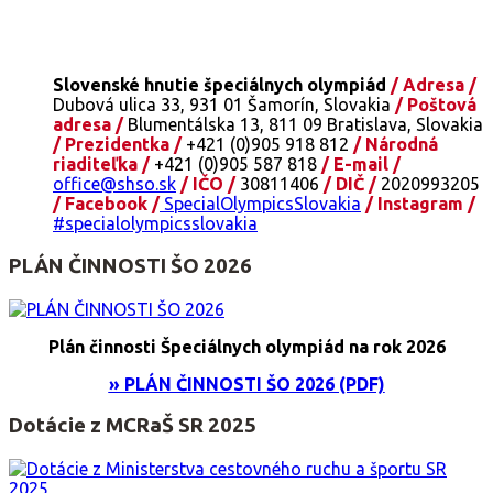
Slovenské hnutie špeciálnych olympiád
/ Adresa /
Dubová ulica 33, 931 01 Šamorín, Slovakia
/ Poštová
adresa /
Blumentálska 13, 811 09 Bratislava, Slovakia
/ Prezidentka /
+421 (0)905 918 812
/ Národná
riaditeľka /
+421 (0)905 587 818
/ E-mail /
office@shso.sk
/ IČO /
30811406
/ DIČ /
2020993205
/ Facebook /
SpecialOlympicsSlovakia
/ Instagram /
#specialolympicsslovakia
PLÁN ČINNOSTI ŠO 2026
Plán činnosti Špeciálnych olympiád na rok 2026
» PLÁN ČINNOSTI ŠO 2026 (PDF)
Dotácie z MCRaŠ SR 2025