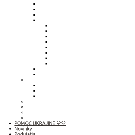
Zmena údajov štatutára
Smernica členské
Smernica „hlasovanie per rollam“
Výročné správy
Výročná správa 2025
Výročná správa 2024
Výročná správa 2023
Výročná správa 2022
Výročná správa 2021
Výročná správa 2020
Výročná správa 2019
Výročná správa 2018
Živnostenský list
Smernica o obsahu zápisníc
Publikačná činnosť
Základné rady pre rozhovor s médiami
Komunikačný manuál
Who is Who? Abu Dhabi 2019
Ako pomôcť?
Predsedníctvo / VZ
Profil verejného obstarávatela
Linky
POMOC UKRAJINE 💙💛
Novinky
Podujatia