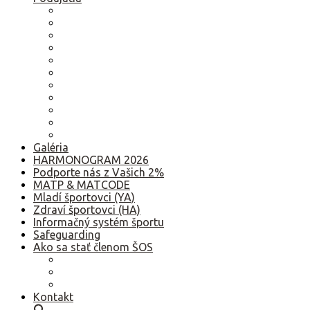
2026
2025
2024
2023
2022
2021
2020
2019
2018
2017
Staršie
Galéria
HARMONOGRAM 2026
Podporte nás z Vašich 2%
MATP & MATCODE
Mladí športovci (YA)
Zdraví športovci (HA)
Informačný systém športu
Safeguarding
Ako sa stať členom ŠOS
Ako sa stať členom ŠOS
Etický kódex
GDPR – Poučenie k spracúvaniu osobných údajov
Kontakt