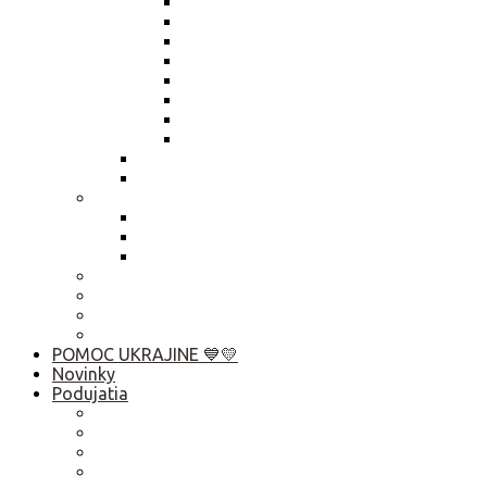
Výročná správa 2025
Výročná správa 2024
Výročná správa 2023
Výročná správa 2022
Výročná správa 2021
Výročná správa 2020
Výročná správa 2019
Výročná správa 2018
Živnostenský list
Smernica o obsahu zápisníc
Publikačná činnosť
Základné rady pre rozhovor s médiami
Komunikačný manuál
Who is Who? Abu Dhabi 2019
Ako pomôcť?
Predsedníctvo / VZ
Profil verejného obstarávatela
Linky
POMOC UKRAJINE 💙💛
Novinky
Podujatia
2026
2025
2024
2023