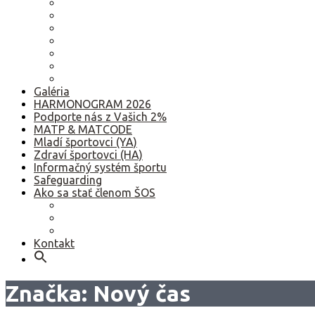
2022
2021
2020
2019
2018
2017
Staršie
Galéria
HARMONOGRAM 2026
Podporte nás z Vašich 2%
MATP & MATCODE
Mladí športovci (YA)
Zdraví športovci (HA)
Informačný systém športu
Safeguarding
Ako sa stať členom ŠOS
Ako sa stať členom ŠOS
Etický kódex
GDPR – Poučenie k spracúvaniu osobných údajov
Kontakt
Značka:
Nový čas