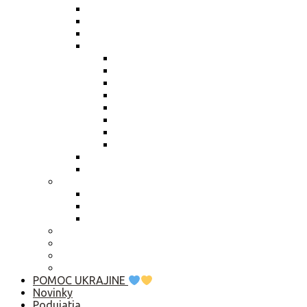
Zmena údajov štatutára
Smernica členské
Smernica „hlasovanie per rollam“
Výročné správy
Výročná správa 2025
Výročná správa 2024
Výročná správa 2023
Výročná správa 2022
Výročná správa 2021
Výročná správa 2020
Výročná správa 2019
Výročná správa 2018
Živnostenský list
Smernica o obsahu zápisníc
Publikačná činnosť
Základné rady pre rozhovor s médiami
Komunikačný manuál
Who is Who? Abu Dhabi 2019
Ako pomôcť?
Predsedníctvo / VZ
Profil verejného obstarávatela
Linky
POMOC UKRAJINE
Novinky
Podujatia