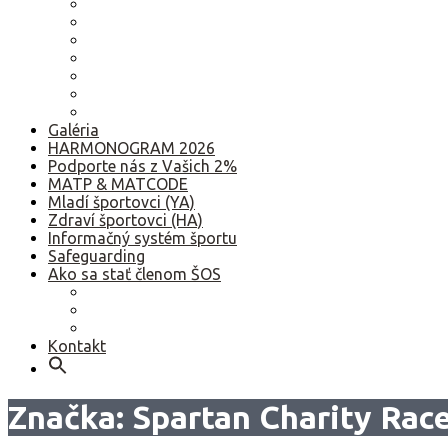
2022
2021
2020
2019
2018
2017
Staršie
Galéria
HARMONOGRAM 2026
Podporte nás z Vašich 2%
MATP & MATCODE
Mladí športovci (YA)
Zdraví športovci (HA)
Informačný systém športu
Safeguarding
Ako sa stať členom ŠOS
Ako sa stať členom ŠOS
Etický kódex
GDPR – Poučenie k spracúvaniu osobných údajov
Kontakt
Značka:
Spartan Charity Race