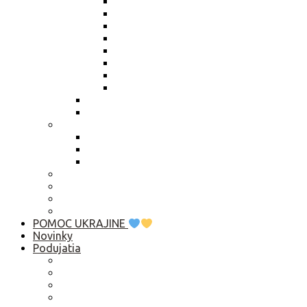
Výročná správa 2025
Výročná správa 2024
Výročná správa 2023
Výročná správa 2022
Výročná správa 2021
Výročná správa 2020
Výročná správa 2019
Výročná správa 2018
Živnostenský list
Smernica o obsahu zápisníc
Publikačná činnosť
Základné rady pre rozhovor s médiami
Komunikačný manuál
Who is Who? Abu Dhabi 2019
Ako pomôcť?
Predsedníctvo / VZ
Profil verejného obstarávatela
Linky
POMOC UKRAJINE
Novinky
Podujatia
2026
2025
2024
2023