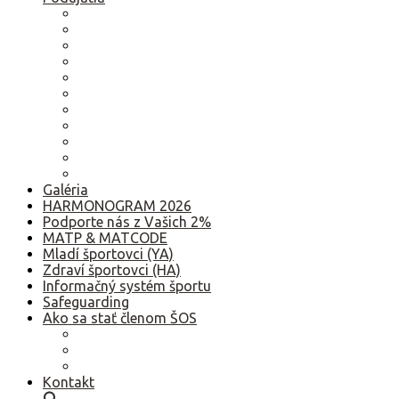
2026
2025
2024
2023
2022
2021
2020
2019
2018
2017
Staršie
Galéria
HARMONOGRAM 2026
Podporte nás z Vašich 2%
MATP & MATCODE
Mladí športovci (YA)
Zdraví športovci (HA)
Informačný systém športu
Safeguarding
Ako sa stať členom ŠOS
Ako sa stať členom ŠOS
Etický kódex
GDPR – Poučenie k spracúvaniu osobných údajov
Kontakt