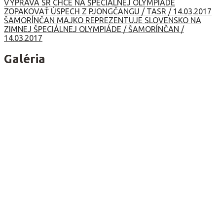
Navigácia
VÝPRAVA SR CHCE NA ŠPECIÁLNEJ OLYMPIÁDE
ZOPAKOVAŤ ÚSPECH Z PJONGČANGU / TASR / 14.03.2017
v
ŠAMORÍNČAN MAJKO REPREZENTUJE SLOVENSKO NA
ZIMNEJ ŠPECIÁLNEJ OLYMPIÁDE / ŠAMORÍNČAN /
článku
14.03.2017
Galéria