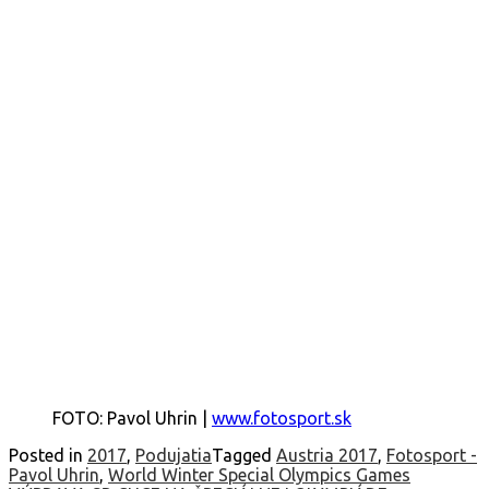
FOTO: Pavol Uhrin |
www.fotosport.sk
Posted in
2017
,
Podujatia
Tagged
Austria 2017
,
Fotosport -
Pavol Uhrin
,
World Winter Special Olympics Games