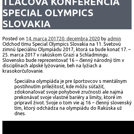
TLAČOVÁ KONFERENCIA
SPECIAL OLYMPICS
SLOVAKIA
Posted on
14. marca 2017
20. decembra 2020
by
admin
Odchod tímu Special Olympics Slovakia na 11. Svetovú
zimnú špeciálnu Olympiádu 2017, ktorá sa bude konať 17. –
25. marca 2017 v rakúskom Grazi a Schladmingu.
Slovensko bude reprezentovať 16 – členný národný tím v
disciplínach alpské lyžovanie, beh na lyžiach a
krasokorčuľovanie.
Špeciálna olympiáda je pre športovcov s mentálnym
postihnutím príležitosť, kde môžu súťažiť,
zdokonaľovať svoje pohybové zručnosti ale najmä
prekonávať svoje vlastné bariéry a limity, ktoré im
pripravil život. Svoje o tom vie aj 16 – členný slovenský
tím, ktorý odchádza na olympiádu do Rakúska už
dnes.