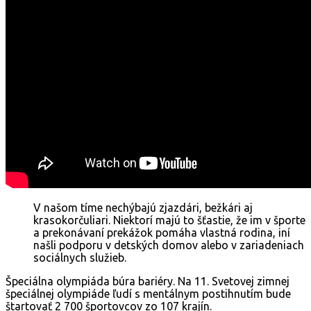
V našom tíme nechýbajú zjazdári, bežkári aj
krasokorčuliari. Niektorí majú to šťastie, že im v športe
a prekonávaní prekážok pomáha vlastná rodina, iní
našli podporu v detských domov alebo v zariadeniach
sociálnych služieb.
Špeciálna olympiáda búra bariéry. Na 11. Svetovej zimnej
špeciálnej olympiáde ľudí s mentálnym postihnutím bude
štartovať 2 700 športovcov zo 107 krajín.