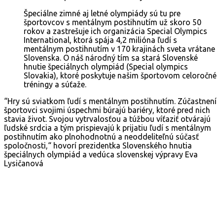
Špeciálne zimné aj letné olympiády sú tu pre
športovcov s mentálnym postihnutím už skoro 50
rokov a zastrešuje ich organizácia Special Olympics
International, ktorá spája 4,2 milióna ľudí s
mentálnym postihnutím v 170 krajinách sveta vrátane
Slovenska. O náš národný tím sa stará Slovenské
hnutie špeciálnych olympiád (Special olympics
Slovakia), ktoré poskytuje našim športovom celoročné
tréningy a súťaže.
“Hry sú sviatkom ľudí s mentálnym postihnutím. Zúčastnení
športovci svojimi úspechmi búrajú bariéry, ktoré pred nich
stavia život. Svojou vytrvalosťou a túžbou víťaziť otvárajú
ľudské srdcia a tým prispievajú k prijatiu ľudí s mentálnym
postihnutím ako plnohodnotnú a neoddeliteľnú súčasť
spoločnosti,“ hovorí prezidentka Slovenského hnutia
špeciálnych olympiád a vedúca slovenskej výpravy Eva
Lysičanová