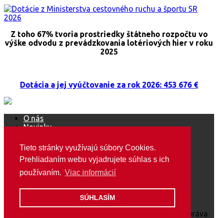
Z toho 67% tvoria prostriedky štátneho rozpočtu vo
výške odvodu z prevádzkovania lotériových hier v roku
2025
Dotácia a jej vyúčtovanie za rok 2026: 453 676 €
O nás
Novinky
Ako sa stať členom ŠOS
Mediálne výstupy
Tieto stránky využívajú súbory Cookies.
Podujatia
Prehliadaním webu vyjadrujete súhlas s ich
Marketing / média
Ako pomôcť?
používaním.
Viac informácií
Predsedníctvo / VZ
GDPR
Kontakt
SÚHLASÍM
Copyright © 2018 Special Olympics Slovakia. Všetky práva