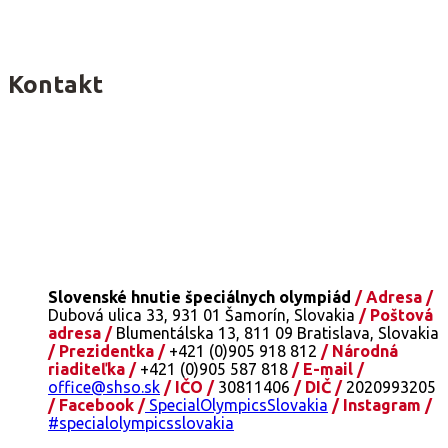
Kontakt
Slovenské hnutie špeciálnych olympiád
/ Adresa /
Dubová ulica 33, 931 01 Šamorín, Slovakia
/ Poštová
adresa /
Blumentálska 13, 811 09 Bratislava, Slovakia
/ Prezidentka /
+421 (0)905 918 812
/ Národná
riaditeľka /
+421 (0)905 587 818
/ E-mail /
office@shso.sk
/ IČO /
30811406
/ DIČ /
2020993205
/ Facebook /
SpecialOlympicsSlovakia
/ Instagram /
#specialolympicsslovakia