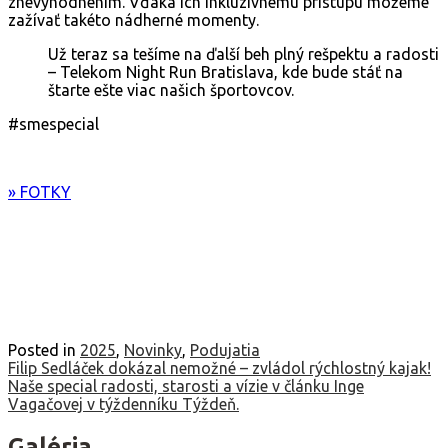
znevýhodnením. Vďaka ich inkluzívnemu prístupu môžeme
zažívať takéto nádherné momenty.
Už teraz sa tešíme na ďalší beh plný rešpektu a radosti
– Telekom Night Run Bratislava, kde bude stáť na
štarte ešte viac našich športovcov.
#smespecial
» FOTKY
Posted in
2025
,
Novinky
,
Podujatia
Navigácia
Filip Sedláček dokázal nemožné – zvládol rýchlostný kajak!
Naše special radosti, starosti a vízie v článku Inge
v
Vagačovej v týždenníku Týždeň.
článku
Galéria