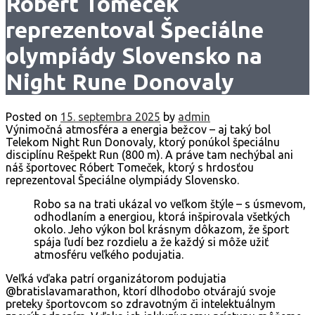
Róbert Tomeček
reprezentoval Špeciálne
olympiády Slovensko na
Night Rune Donovaly
Posted on
15. septembra 2025
by
admin
Výnimočná atmosféra a energia bežcov – aj taký bol
Telekom Night Run Donovaly, ktorý ponúkol špeciálnu
disciplínu Rešpekt Run (800 m). A práve tam nechýbal ani
náš športovec Róbert Tomeček, ktorý s hrdosťou
reprezentoval Špeciálne olympiády Slovensko.
Robo sa na trati ukázal vo veľkom štýle – s úsmevom,
odhodlaním a energiou, ktorá inšpirovala všetkých
okolo. Jeho výkon bol krásnym dôkazom, že šport
spája ľudí bez rozdielu a že každý si môže užiť
atmosféru veľkého podujatia.
Veľká vďaka patrí organizátorom podujatia
@bratislavamarathon, ktorí dlhodobo otvárajú svoje
preteky športovcom so zdravotným či intelektuálnym