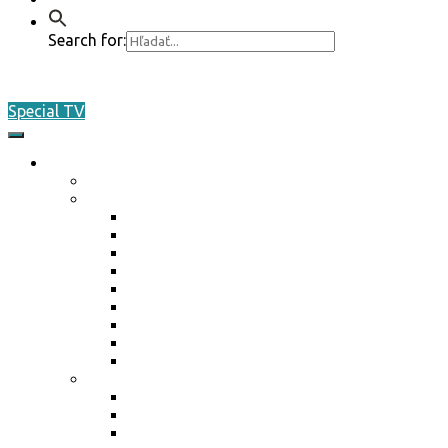
Search for:
Special TV
O nás
Akreditácia / Accreditation
Plán činnosti ŠO na rok 2026
Plán činnosti ŠO na rok 2026
Plán činnosti ŠO na rok 2025
Plán činnosti ŠO na rok 2024
Plán činnosti ŠO na rok 2023
Plán činnosti ŠO na rok 2022
Plán činnosti ŠO na rok 2021
Plán činnosti ŠO na rok 2020
Plán činnosti ŠO na rok 2019
Plán činnosti ŠO na rok 2018
Marketing / média
Ponuka spolupráce
Ponuka spolupráce 2025
Reklamné plnenie 2024