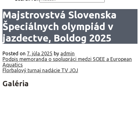
Majstrovstvá Slovenska
Špeciálnych olympiád v
jazdectve, Boldog 2025
Posted on
7. júla 2025
by
admin
Navigácia
Podpis memoranda o spolupráci medzi SOEE a European
Aquatics
v
Florbalový turnaj nadácie TV JOJ
článku
Galéria