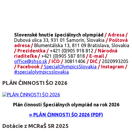
Slovenské hnutie špeciálnych olympiád
/ Adresa /
Dubová ulica 33, 931 01 Šamorín, Slovakia
/ Poštová
adresa /
Blumentálska 13, 811 09 Bratislava, Slovakia
/ Prezidentka /
+421 (0)905 918 812
/ Národná
riaditeľka /
+421 (0)905 587 818
/ E-mail /
office@shso.sk
/ IČO /
30811406
/ DIČ /
2020993205
/ Facebook /
SpecialOlympicsSlovakia
/ Instagram /
#specialolympicsslovakia
PLÁN ČINNOSTI ŠO 2026
Plán činnosti Špeciálnych olympiád na rok 2026
» PLÁN ČINNOSTI ŠO 2026 (PDF)
Dotácie z MCRaŠ SR 2025