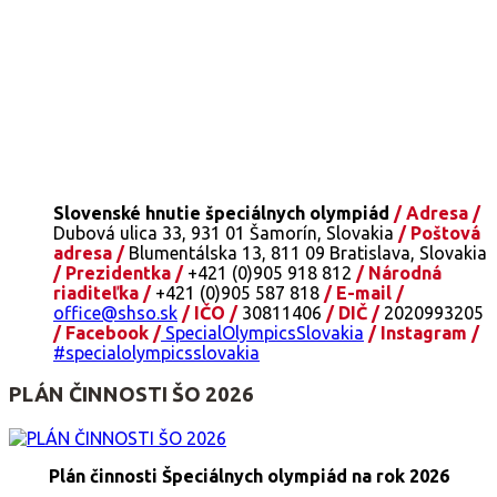
Slovenské hnutie špeciálnych olympiád
/ Adresa /
Dubová ulica 33, 931 01 Šamorín, Slovakia
/ Poštová
adresa /
Blumentálska 13, 811 09 Bratislava, Slovakia
/ Prezidentka /
+421 (0)905 918 812
/ Národná
riaditeľka /
+421 (0)905 587 818
/ E-mail /
office@shso.sk
/ IČO /
30811406
/ DIČ /
2020993205
/ Facebook /
SpecialOlympicsSlovakia
/ Instagram /
#specialolympicsslovakia
PLÁN ČINNOSTI ŠO 2026
Plán činnosti Špeciálnych olympiád na rok 2026