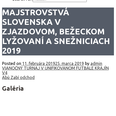
MAJSTROVSTVÁ
SLOVENSKA V
ZJAZDOVOM, BEŽECKOM
LYŽOVANÍ A SNEŽNICIACH
2019
Posted on
11. februára 2019
25. marca 2019
by
admin
Navigácia
VIANOČNÝ TURNAJ V UNIFIKOVANOM FUTBALE KRAJÍN
V4
v
Abú Zabí odchod
článku
Galéria