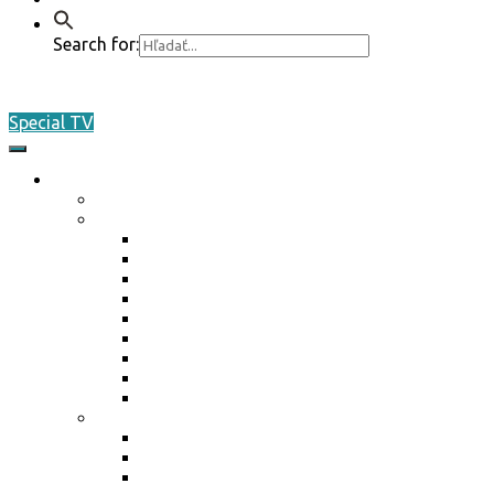
Search for:
Special TV
O nás
Akreditácia / Accreditation
Plán činnosti ŠO na rok 2026
Plán činnosti ŠO na rok 2026
Plán činnosti ŠO na rok 2025
Plán činnosti ŠO na rok 2024
Plán činnosti ŠO na rok 2023
Plán činnosti ŠO na rok 2022
Plán činnosti ŠO na rok 2021
Plán činnosti ŠO na rok 2020
Plán činnosti ŠO na rok 2019
Plán činnosti ŠO na rok 2018
Marketing / média
Ponuka spolupráce
Ponuka spolupráce 2025
Reklamné plnenie 2024