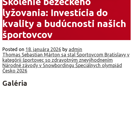
Školenie bežeckého
lyžovania: Investícia do
kvality a budúcnosti našich
športovcov
Posted on
18. januára 2026
by
admin
Navigácia
Thomas Sebastian Márton sa stal Športovcom Bratislavy v
kategórii športovec so zdravotným znevýhodnením
v
Národné závody v Snowbordingu Špeciálnych olympiád
Česko 2026
článku
Galéria