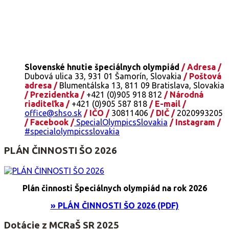
Slovenské hnutie špeciálnych olympiád
/ Adresa /
Dubová ulica 33, 931 01 Šamorín, Slovakia
/ Poštová
adresa /
Blumentálska 13, 811 09 Bratislava, Slovakia
/ Prezidentka /
+421 (0)905 918 812
/ Národná
riaditeľka /
+421 (0)905 587 818
/ E-mail /
office@shso.sk
/ IČO /
30811406
/ DIČ /
2020993205
/ Facebook /
SpecialOlympicsSlovakia
/ Instagram /
#specialolympicsslovakia
PLÁN ČINNOSTI ŠO 2026
Plán činnosti Špeciálnych olympiád na rok 2026
» PLÁN ČINNOSTI ŠO 2026 (PDF)
Dotácie z MCRaŠ SR 2025