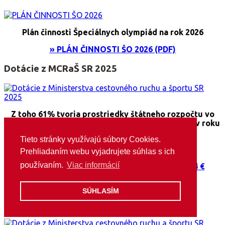
Plán činnosti Špeciálnych olympiád na rok 2026
» PLÁN ČINNOSTI ŠO 2026 (PDF)
Dotácie z MCRaŠ SR 2025
Z toho 61% tvoria prostriedky štátneho rozpočtu vo
výške odvodu z prevádzkovania lotériových hier v roku
2024
Tieto stránky využívajú súbory Cookies.
Prehliadaním webu vyjadrujete súhlas s ich
používaním.
Viac informácií
Dotácia a jej vyúčtovanie za rok 2025: 460 344 €
SÚHLASÍM
Dotácie z MCRaŠ SR 2026