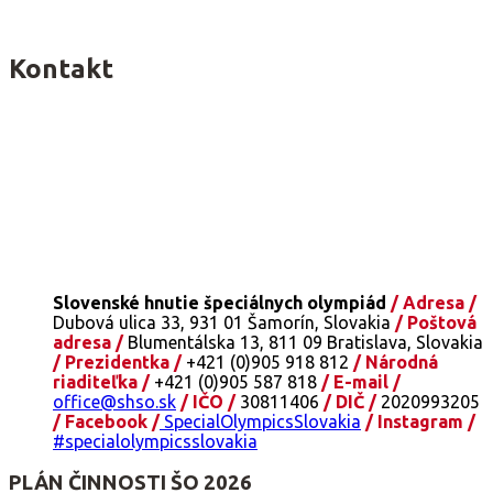
Kontakt
Slovenské hnutie špeciálnych olympiád
/ Adresa /
Dubová ulica 33, 931 01 Šamorín, Slovakia
/ Poštová
adresa /
Blumentálska 13, 811 09 Bratislava, Slovakia
/ Prezidentka /
+421 (0)905 918 812
/ Národná
riaditeľka /
+421 (0)905 587 818
/ E-mail /
office@shso.sk
/ IČO /
30811406
/ DIČ /
2020993205
/ Facebook /
SpecialOlympicsSlovakia
/ Instagram /
#specialolympicsslovakia
PLÁN ČINNOSTI ŠO 2026