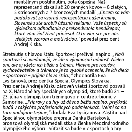
mentálnym postihnutím, bola úspešná. Naši
reprezentanti získali až 20 cenných kovov – 8 zlatých,
5 strieborných a 7 bronzových medailí.
,,Chcem sa vám
poďakovať za vzornú reprezentáciu našej krajiny,
Slovensku ste urobili úžasnú reklamu. Vaše úspechy sú
výsledkom odhodlania a prekonávania hendikepov,
ktoré vám žiaľ život priniesol. O to viac ste pre nás
všetkých vzorom a motiváciou,“
povedal prezident
Andrej Kiska.
Stretnutie s hlavou štátu športovci prežívali naplno.
„Naši
športovci si uvedomujú, že ide o výnimočnú udalosť. Nielen
oni, ale aj všetci ich blízki a tréneri. Hlavne pre rodičov,
vychovávateľov a trénerov je to vysoké ocenenie, že ich dieťa
– športovca – prijala hlava štátu,“
zhodnotila Eva
Lysičanová, prezidentka Special Olympics Slovakia.
Prezidenta Andreja Kisku zároveň všetci športovci pozvali
na X. Národné hry špeciálnych olympiád, ktoré budú 21. –
23. júna v olympijskom tréningovom centre x-bionic v
Šamoríne.
,,Prípravy na hry už dávno bežia naplno, prvýkrát
budú v takýchto profesionálnych podmienkach. Veľmi sa na
toto podujatie tešíme,“
dodala Eva Lysičanová. Záštitu nad
Špeciálnou olympiádou prebrala Danka Barteková,
bronzová olympijská medailistka a členka Medzinárodného
olympijského výboru. Súťažiť sa bude v 7 športoch a hry