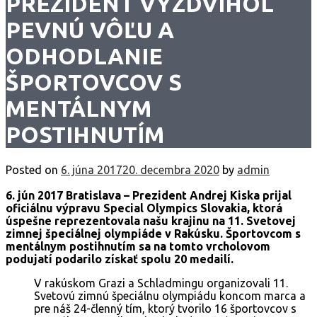
PREZIDENT VYZDVIHOL
PEVNÚ VÔĽU A
ODHODLANIE
ŠPORTOVCOV S
MENTÁLNYM
POSTIHNUTÍM
Posted on
6. júna 2017
20. decembra 2020
by
admin
6. jún 2017 Bratislava – Prezident Andrej Kiska prijal
oficiálnu výpravu Special Olympics Slovakia, ktorá
úspešne reprezentovala našu krajinu na 11. Svetovej
zimnej špeciálnej olympiáde v Rakúsku. Športovcom s
mentálnym postihnutím sa na tomto vrcholovom
podujatí podarilo získať spolu 20 medailí.
V rakúskom Grazi a Schladmingu organizovali 11.
Svetovú zimnú špeciálnu olympiádu koncom marca a
pre náš 24-členný tím, ktorý tvorilo 16 športovcov s