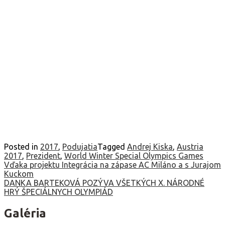
Posted in
2017
,
Podujatia
Tagged
Andrej Kiska
,
Austria
2017
,
Prezident
,
World Winter Special Olympics Games
Navigácia
Vďaka projektu Integrácia na zápase AC Miláno a s Jurajom
Kuckom
v
DANKA BARTEKOVÁ POZÝVA VŠETKÝCH X. NÁRODNÉ
HRÝ ŠPECIÁLNYCH OLYMPIÁD
článku
Galéria