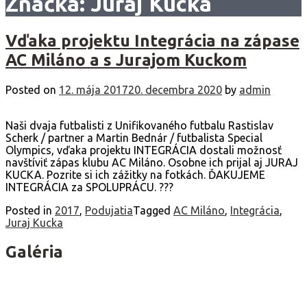
Značka:
Juraj Kucka
Vďaka projektu Integrácia na zápase
AC Miláno a s Jurajom Kuckom
Posted on
12. mája 2017
20. decembra 2020
by
admin
Naši dvaja futbalisti z Unifikovaného futbalu Rastislav
Scherk / partner a Martin Bednár / futbalista Special
Olympics, vďaka projektu INTEGRÁCIA dostali možnosť
navštíviť zápas klubu AC Miláno. Osobne ich prijal aj JURAJ
KUCKA. Pozrite si ich zážitky na fotkách. ĎAKUJEME
INTEGRÁCIA za SPOLUPRÁCU. ???
Posted in
2017
,
Podujatia
Tagged
AC Miláno
,
Integrácia
,
Juraj Kucka
Galéria