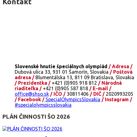
Kontakt
Slovenské hnutie špeciálnych olympiád
/ Adresa /
Dubová ulica 33, 931 01 Šamorín, Slovakia
/ Poštová
adresa /
Blumentálska 13, 811 09 Bratislava, Slovakia
/ Prezidentka /
+421 (0)905 918 812
/ Národná
riaditeľka /
+421 (0)905 587 818
/ E-mail /
office@shso.sk
/ IČO /
30811406
/ DIČ /
2020993205
/ Facebook /
SpecialOlympicsSlovakia
/ Instagram /
#specialolympicsslovakia
PLÁN ČINNOSTI ŠO 2026