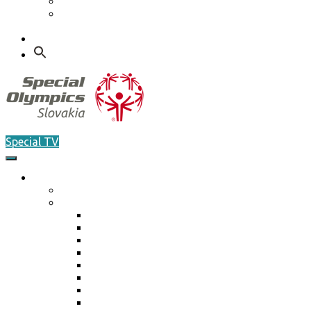
Etický kódex
GDPR – Poučenie k spracúvaniu osobných
údajov
Kontakt
Search
for:
Special TV
O nás
Akreditácia / Accreditation
Plán činnosti ŠO na rok 2026
Plán činnosti ŠO na rok 2026
Plán činnosti ŠO na rok 2025
Plán činnosti ŠO na rok 2024
Plán činnosti ŠO na rok 2023
Plán činnosti ŠO na rok 2022
Plán činnosti ŠO na rok 2021
Plán činnosti ŠO na rok 2020
Plán činnosti ŠO na rok 2019