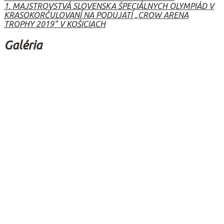
1. MAJSTROVSTVÁ SLOVENSKA ŠPECIÁLNYCH OLYMPIÁD V
v
KRASOKORČULOVANÍ NA PODUJATÍ „CROW ARENA
TROPHY 2019“ V KOŠICIACH
článku
Galéria