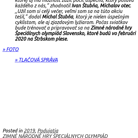
každého z nás,”
zhodnotil
Ivan Štubňa, Michalov otec
.
,,Užil som si celý večer, veľmi som sa na túto akciu
tešil,”
dodal
Michal Štubňa
, ktorý je nielen úspešným
cyklistom, ale aj zjazdovým lyžiarom. Počas sviatkov
bude trénovať a pripravovať sa na
Zimné národné hry
Špeciálnych olympiád Slovensko, ktoré budú vo februári
2020 na Štrbskom plese.
» FOTO
» TLAČOVÁ SPRÁVA
Posted in
2019
,
Podujatia
Navigácia
ZIMNÉ NÁRODNÉ HRY ŠPECIÁLNYCH OLYMPIÁD