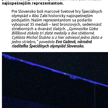
najúspešnejším reprezentantom.
Pre Slovensko boli marcové Svetové hry Špeciálnych
olympiád v Abú Zabí historicky najúspešnejším
podujatím. Našim reprezentantom sa podarilo
vybojovať 35 medailí – šesť bronzových, sedemnásť
strieborných a dvanásť zlatých.
,,Gymnastka Gizka
Billíková získala tri zlaté medaily a dve stieborné.
Cyklista Michal Štubňa si z hier odniesol jedno zlato a
jedno striebro,”
povedala
Eva Gažová, národná
riaditeľka Špeciálnych olympiád Slovensko.