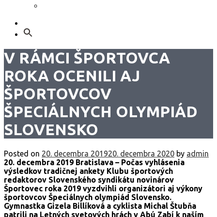
GDPR – Poučenie k spracúvaniu osobných
údajov
Kontakt
Search
for:
V RÁMCI ŠPORTOVCA
ROKA OCENILI AJ
ŠPORTOVCOV
ŠPECIÁLNYCH OLYMPIÁD
SLOVENSKO
Posted on
20. decembra 2019
20. decembra 2020
by
admin
20. decembra 2019 Bratislava – Počas vyhlásenia
výsledkov tradičnej ankety Klubu športových
redaktorov Slovenského syndikátu novinárov
Športovec roka 2019 vyzdvihli organizátori aj výkony
športovcov Špeciálnych olympiád Slovensko.
Gymnastka Gizela Billíková a cyklista Michal Štubňa
patrili na Letných svetových hrách v Abú Zabí k naším