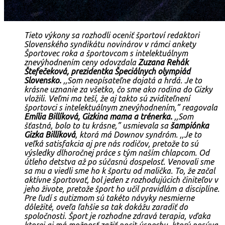
Tieto výkony sa rozhodli oceniť športoví redaktori
Slovenského syndikátu novinárov v rámci ankety
Športovec roka a športovcom s intelektuálnym
znevýhodnením ceny odovzdala
Zuzana Rehák
Štefečeková, prezidentka Špeciálnych olympiád
Slovensko.
,,Som neopísateľne dojatá a hrdá. Je to
krásne uznanie za všetko, čo sme ako rodina do Gizky
vložili. Veľmi ma teší, že aj takto sú zviditeľnení
športovci s intelektuálnym znevýhodnením,”
reagovala
Emília Billíková, Gizkina mama a trénerka.
,,Som
šťastná, bolo to tu krásne,”
usmievala sa
šampiónka
Gizka Billíková
, ktorá má Downov syndróm.
,,Je to
veľká satisfakcia aj pre nás rodičov, pretože to sú
výsledky dlhoročnej práce s tým naším chlapcom. Od
útleho detstva až po súčasnú dospelosť. Venovali sme
sa mu a viedli sme ho k športu od malička. To, že začal
aktívne športovať, bol jeden z rozhodujúcich činiteľov v
jeho živote, pretože šport ho učil pravidlám a disciplíne.
Pre ľudí s autizmom sú takéto návyky nesmierne
dôležité, oveľa ľahšie sa tak dokážu zaradiť do
spoločnosti. Šport je rozhodne zdravá terapia, vďaka
ktorej aj má možnosť zažiť pocit úspechu, ktorý posúva