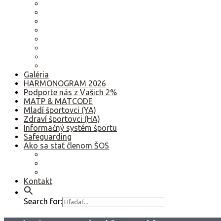
2023
2022
2021
2020
2019
2018
2017
Staršie
Galéria
HARMONOGRAM 2026
Podporte nás z Vašich 2%
MATP & MATCODE
Mladí športovci (YA)
Zdraví športovci (HA)
Informačný systém športu
Safeguarding
Ako sa stať členom ŠOS
Ako sa stať členom ŠOS
Etický kódex
GDPR – Poučenie k spracúvaniu osobných údajov
Kontakt
Search for: