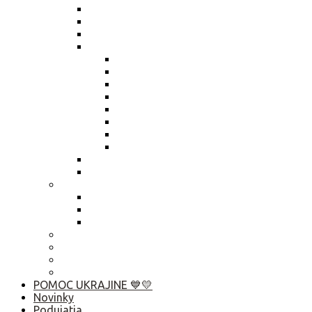
Zmena údajov štatutára
Smernica členské
Smernica „hlasovanie per rollam“
Výročné správy
Výročná správa 2025
Výročná správa 2024
Výročná správa 2023
Výročná správa 2022
Výročná správa 2021
Výročná správa 2020
Výročná správa 2019
Výročná správa 2018
Živnostenský list
Smernica o obsahu zápisníc
Publikačná činnosť
Základné rady pre rozhovor s médiami
Komunikačný manuál
Who is Who? Abu Dhabi 2019
Ako pomôcť?
Predsedníctvo / VZ
Profil verejného obstarávatela
Linky
POMOC UKRAJINE 💙💛
Novinky
Podujatia