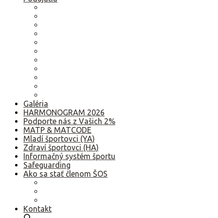
2026
2025
2024
2023
2022
2021
2020
2019
2018
2017
Staršie
Galéria
HARMONOGRAM 2026
Podporte nás z Vašich 2%
MATP & MATCODE
Mladí športovci (YA)
Zdraví športovci (HA)
Informačný systém športu
Safeguarding
Ako sa stať členom ŠOS
Ako sa stať členom ŠOS
Etický kódex
GDPR – Poučenie k spracúvaniu osobných údajov
Kontakt