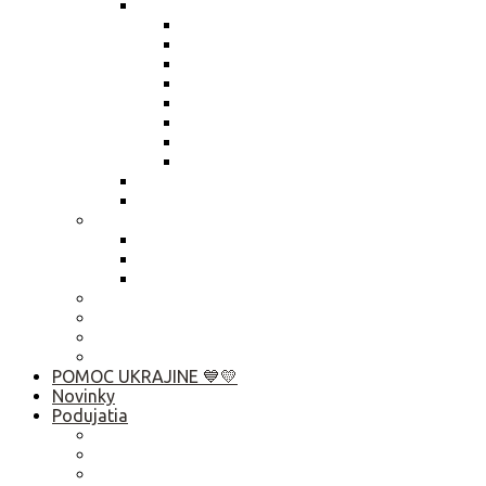
Výročné správy
Výročná správa 2025
Výročná správa 2024
Výročná správa 2023
Výročná správa 2022
Výročná správa 2021
Výročná správa 2020
Výročná správa 2019
Výročná správa 2018
Živnostenský list
Smernica o obsahu zápisníc
Publikačná činnosť
Základné rady pre rozhovor s médiami
Komunikačný manuál
Who is Who? Abu Dhabi 2019
Ako pomôcť?
Predsedníctvo / VZ
Profil verejného obstarávatela
Linky
POMOC UKRAJINE 💙💛
Novinky
Podujatia
2026
2025
2024