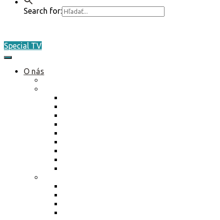
Search for:
Special TV
O nás
Akreditácia / Accreditation
Plán činnosti ŠO na rok 2026
Plán činnosti ŠO na rok 2026
Plán činnosti ŠO na rok 2025
Plán činnosti ŠO na rok 2024
Plán činnosti ŠO na rok 2023
Plán činnosti ŠO na rok 2022
Plán činnosti ŠO na rok 2021
Plán činnosti ŠO na rok 2020
Plán činnosti ŠO na rok 2019
Plán činnosti ŠO na rok 2018
Marketing / média
Ponuka spolupráce
Ponuka spolupráce 2025
Reklamné plnenie 2024
Kniha aktivít 2023