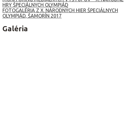
Navigácia
HRY ŠPECIÁLNYCH OLYMPIÁD
v
FOTOGALÉRIA Z X. NÁRODNÝCH HIER ŠPECIÁLNYCH
OLYMPIÁD, ŠAMORÍN 2017
článku
Galéria