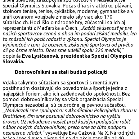
Special Olympics Slovakia. Počas dňa si v atletike, plávaní,
stolnom tenise, tenise, cyklistike, modernej gymnastike a v
unifikovanom volejbale zmeralo sily viac ako 170
súťažiacich. Hoci išlo o národné hry, zúčastnili sa ich aj
reprezentanti z Maďarska a Čiech.
,,Každá skúsenosť je pre
našich športovcov cenná a ak sa im podarí získať medailu, len
to znásobí ich pocit radosti z výkonu. Special Olympics je
výnimočné v tom, že ocenenie získavajú športovci od prvého
až po ôsme miesto. Dnes sme udelili spolu 320 medailí,“
doplnila
Eva Lysičanová, prezidentka Special Olympics
Slovakia.
Dobrovoľníkmi sa stali budúci policajti
Vďaka takýmto súťažiam sa športovci s mentálnym
postihnutím dostávajú do povedomia a šport je jedna z
najlepších foriem, ako ich začleňovať do spoločnosti. Bez
pomoci dobrovoľníkov by sa však organizácia Special
Olympics nezaobišla, sú celoročne jej pevnou súčasťou.
,,Nadviazali sme spoluprácu s Akadémiou Policajného zboru v
Bratislave, čím sme posunuli dobrovoľníctvo na vyššiu
úroveň. Už nebudeme musieť pred každým podujatím robiť
nábor nových dobrovoľníkov, preto sme za túto podporu
nesmierne vďační,”
vysvetľuje Eva Gažová. Na X. Národných
hrách špeciálnych olympiád sa do akcie zapojilo až 40