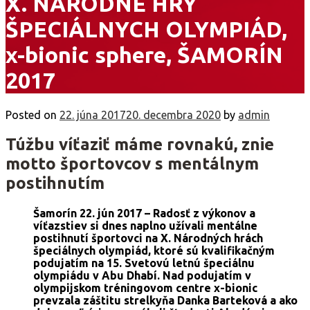
X. NÁRODNÉ HRY
ŠPECIÁLNYCH OLYMPIÁD,
x-bionic sphere, ŠAMORÍN
2017
Posted on
22. júna 2017
20. decembra 2020
by
admin
Túžbu víťaziť máme rovnakú, znie
motto športovcov s mentálnym
postihnutím
Šamorín 22. jún 2017 – Radosť z výkonov a
víťazstiev si dnes naplno užívali mentálne
postihnutí športovci na X. Národných hrách
špeciálnych olympiád, ktoré sú kvalifikačným
podujatím na 15. Svetovú letnú špeciálnu
olympiádu v Abu Dhabí. Nad podujatím v
olympijskom tréningovom centre x-bionic
prevzala záštitu strelkyňa Danka Barteková a ako