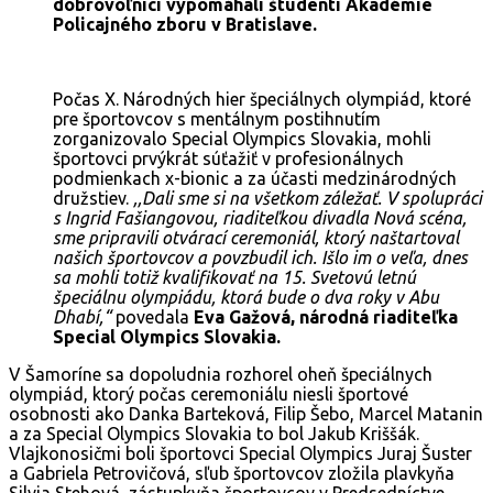
dobrovoľníci vypomáhali študenti Akadémie
Policajného zboru v Bratislave.
Počas X. Národných hier špeciálnych olympiád, ktoré
pre športovcov s mentálnym postihnutím
zorganizovalo Special Olympics Slovakia, mohli
športovci prvýkrát súťažiť v profesionálnych
podmienkach x-bionic a za účasti medzinárodných
družstiev.
,,Dali sme si na všetkom záležať. V spolupráci
s Ingrid Fašiangovou, riaditeľkou divadla Nová scéna,
sme pripravili otvárací ceremoniál, ktorý naštartoval
našich športovcov a povzbudil ich. Išlo im o veľa, dnes
sa mohli totiž kvalifikovať na 15. Svetovú letnú
špeciálnu olympiádu, ktorá bude o dva roky v Abu
Dhabí,“
povedala
Eva Gažová, národná riaditeľka
Special Olympics Slovakia.
V Šamoríne sa dopoludnia rozhorel oheň špeciálnych
olympiád, ktorý počas ceremoniálu niesli športové
osobnosti ako Danka Barteková, Filip Šebo, Marcel Matanin
a za Special Olympics Slovakia to bol Jakub Kriššák.
Vlajkonosičmi boli športovci Special Olympics Juraj Šuster
a Gabriela Petrovičová, sľub športovcov zložila plavkyňa
Silvia Stehová, zástupkyňa športovcov v Predsedníctve