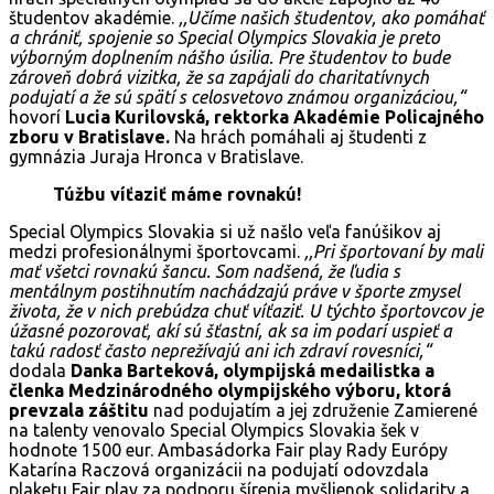
študentov akadémie.
,,Učíme našich študentov, ako pomáhať
a chrániť, spojenie so Special Olympics Slovakia je preto
výborným doplnením nášho úsilia. Pre študentov to bude
zároveň dobrá vizitka, že sa zapájali do charitatívnych
podujatí a že sú spätí s celosvetovo známou organizáciou,“
hovorí
Lucia Kurilovská, rektorka Akadémie Policajného
zboru v Bratislave.
Na hrách pomáhali aj študenti z
gymnázia Juraja Hronca v Bratislave.
Túžbu víťaziť máme rovnakú!
Special Olympics Slovakia si už našlo veľa fanúšikov aj
medzi profesionálnymi športovcami.
,,Pri športovaní by mali
mať všetci rovnakú šancu. Som nadšená, že ľudia s
mentálnym postihnutím nachádzajú práve v športe zmysel
života, že v nich prebúdza chuť víťaziť. U týchto športovcov je
úžasné pozorovať, akí sú šťastní, ak sa im podarí uspieť a
takú radosť často neprežívajú ani ich zdraví rovesníci,“
dodala
Danka Barteková, olympijská medailistka a
členka Medzinárodného olympijského výboru, ktorá
prevzala záštitu
nad podujatím a jej združenie Zamierené
na talenty venovalo Special Olympics Slovakia šek v
hodnote 1500 eur. Ambasádorka Fair play Rady Európy
Katarína Raczová organizácii na podujatí odovzdala
plaketu Fair play za podporu šírenia myšlienok solidarity a