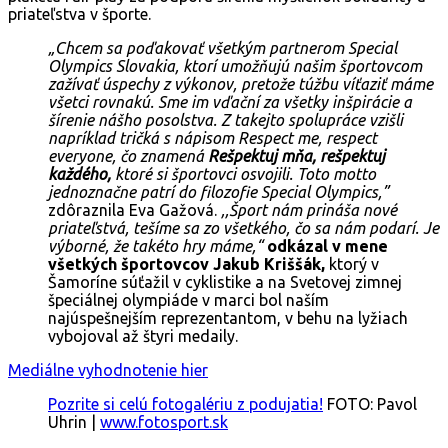
priateľstva v športe.
„Chcem sa poďakovať všetkým partnerom Special
Olympics Slovakia, ktorí umožňujú našim športovcom
zažívať úspechy z výkonov, pretože túžbu víťaziť máme
všetci rovnakú. Sme im vďační za všetky inšpirácie a
šírenie nášho posolstva. Z takejto spolupráce vzišli
napríklad tričká s nápisom Respect me, respect
everyone, čo znamená
Rešpektuj mňa, rešpektuj
každého,
ktoré si športovci osvojili. Toto motto
jednoznačne patrí do filozofie Special Olympics,”
zdôraznila Eva Gažová.
,,Šport nám prináša nové
priateľstvá, tešíme sa zo všetkého, čo sa nám podarí. Je
výborné, že takéto hry máme,“
odkázal v mene
všetkých športovcov Jakub Kriššák,
ktorý v
Šamoríne súťažil v cyklistike a na Svetovej zimnej
špeciálnej olympiáde v marci bol naším
najúspešnejším reprezentantom, v behu na lyžiach
vybojoval až štyri medaily.
Mediálne vyhodnotenie hier
Pozrite si celú fotogalériu z podujatia!
FOTO: Pavol
Uhrin |
www.fotosport.sk